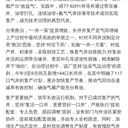
都产出“效益气”。实践中，靖77-62H1井等井通过带压修
井、油管打孔、连续油管+氮气气举排液等技术成功实现
复产，成为技术治理的典型代表。
分类救治，“一井一策”提质增效。长停井复产是气田增储
上产过程中最经济高效的举措之一。针对不同井况制定分
类“救治”思路，坚持“对症下药”，实施“一井一方案”。对低
产井、积液井，采取助排工艺，恢复气井自喷能力;对复杂
井况则运用带压修井、查层补孔等进攻性措施，精准解除
井下“病灶”。在治理过程中，该厂坚持“边采气边治理”的原
则，今年3至9月间又新增144口长停井，在其中明确了117
口气井的复产计划，逐步加快复产节奏，推动气田综合递
减率有效控制，确保气藏产能充分释放。
复产更要稳产，筑牢长效运行机制。对于已成功复产的气
井，坚持“复活一口井，更要管好一口井”，严格执行“提前
配套、专人负责、跟踪调整”原则，业务部门与作业区紧密
协作，提前规划配套措施，并由专人全程跟进。同时，加
强生产动态监控，及时优化调整生产制度，有效预防气井