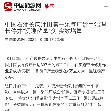
油气

首页
政策与经济
中国石油长庆油田第一采气厂妙手治理
长停井“沉睡储量”变“实效增量”
油气
中国能源网
2025-10-28 17:22:45
煤炭
电力
10月22日，生产数据显示，中国石油长庆油田第一采气厂
因井筒故障停产长达337天的靖**-**井，在实施带压修井作
新能源
业后成功“苏醒”，目前日产量稳定在2万立方米，重现稳产
势头。
节能环保
这口井的“重生”，是该厂系统推进长停井治理的一个缩
分布式能源
影。今年以来，第一采气厂成立“长停井复产专项治理工作
专班”，将盘活“沉睡储量”作为增产重点工作，通过系统摸
排、分类施策，让一批长期停摆的气井重新加入“生产队
列”。