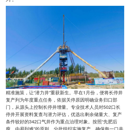
精准施策，让“潜力井”重获新生。早在1月份，便将长停井
复产列为年度重点任务，依据关停原因明确业务归口部
门，从源头上控制长停井增量。专业技术人员对502口长
停井开展资料复查与潜力评估，优选出剩余储量大、复产
条件较好的342口气井作为重点治理对象。按照“先肥后
瘦、由易到难”的原则，分批组织实施复产，确保每一口井