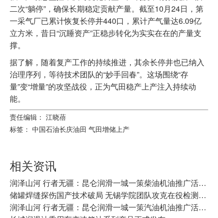
二次“躺停”，确保长期稳定贡献产量。截至10月24日，第
一采气厂已累计恢复长停井440口，累计产气量达6.09亿
立方米，昔日“沉睡资产”正稳步转化为实实在在的产量支
撑。
据了解，随着复产工作的持续推进，其余长停井也已纳入
治理序列，等待技术团队的“妙手回春”。这场围绕“存
量”变“增量”的攻坚战役，正为气田稳产上产注入持续动
能。
责任编辑： 江晓蓓
标签：
中国石油长庆油田
气田增储上产
相关资讯
​润泽山河 行者无疆：昆仑润滑一城一策柴油机油推广活动走进常州
储罐焊缝探伤国产技术破局 无锡学院团队攻克在役检测难题
润泽山河 行者无疆：昆仑润滑一城一策汽油机油推广活动走进哈尔滨