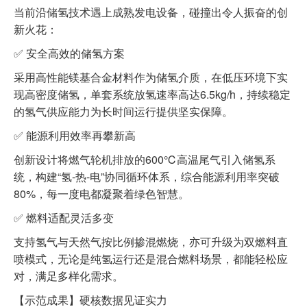
当前沿储氢技术遇上成熟发电设备，碰撞出令人振奋的创
新火花：
✅ 安全高效的储氢方案
采用高性能镁基合金材料作为储氢介质，在低压环境下实
现高密度储氢，单套系统放氢速率高达6.5kg/h，持续稳定
的氢气供应能力为长时间运行提供坚实保障。
✅ 能源利用效率再攀新高
创新设计将燃气轮机排放的600℃高温尾气引入储氢系
统，构建“氢-热-电”协同循环体系，综合能源利用率突破
80%，每一度电都凝聚着绿色智慧。
✅ 燃料适配灵活多变
支持氢气与天然气按比例掺混燃烧，亦可升级为双燃料直
喷模式，无论是纯氢运行还是混合燃料场景，都能轻松应
对，满足多样化需求。
【示范成果】硬核数据见证实力