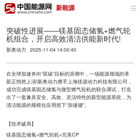
新能源

首页
政策与经济
突破性进展——镁基固态储氢+燃气轮
机组合，开启高效清洁供能新时代!
油气
新奥动力 2025-11-04 14:00:40
煤炭
电力
在全球加速奔向“双碳”目标的浪潮中，一场能源领域的革
新正悄然上演!新奥动力携手上海镁源动力科技有限公司，
新能源
成功完成镁基固态储氢与微型燃气轮机的联合调试，打造
出了一套兼具安全、高效、灵活特性的新型能源系统，为
节能环保
清洁能源的规模化应用按下“加速键”。
分布式能源
【技术破局】
镁基固态储氢×燃气轮机=完美CP