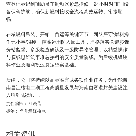
查登记标记到辅助吊车制动器紧急抢修，24小时对RFH设
备保驾护航，确保新燃料接收全流程高效运转、衔接顺
畅。
在核燃料吊装、开箱、倒运等关键环节，团队严守“燃料操
作无小事”准则，精准运用防人因工具，严格落实关键步骤
旁站监督、多级检查确认及一级防异物管理，以精益操作
与底线思维筑牢堆芯接料的安全质量防线。为后续机组装
料作业及顺利投运奠定坚实基础。
后续，公司将持续以高标准完成各项作业任务，为华能海
南昌江核电二期工程高质量发展与海南自贸港封关建设注
入强劲“核动力”。
责任编辑： 江晓蓓
标签：
华能昌江核电
相关资讯