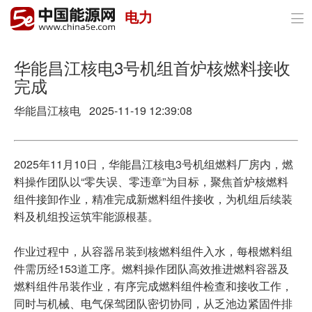
电力

首页
政策与经济
华能昌江核电3号机组首炉核燃料接收
完成
油气
华能昌江核电 2025-11-19 12:39:08
煤炭
电力
2025年11月10日，华能昌江核电3号机组燃料厂房内，燃
料操作团队以“零失误、零违章”为目标，聚焦首炉核燃料
新能源
组件接卸作业，精准完成新燃料组件接收，为机组后续装
料及机组投运筑牢能源根基。
节能环保
作业过程中，从容器吊装到核燃料组件入水，每根燃料组
分布式能源
件需历经153道工序。燃料操作团队高效推进燃料容器及
燃料组件吊装作业，有序完成燃料组件检查和接收工作，
同时与机械、电气保驾团队密切协同，从乏池边紧固件排