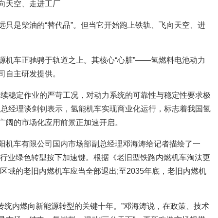
向天空、走进工厂
远只是柴油的“替代品”。但当它开始跑上铁轨、飞向天空、进
源机车正驰骋于轨道之上。其核心“心脏”——氢燃料电池动力
司自主研发提供。
连续稳定作业的严苛工况，对动力系统的可靠性与稳定性要求极
副总经理谈剑钊表示，氢能机车实现商业化运行，标志着我国氢
广阔的市场化应用前景正加速开启。
阳机车有限公司国内市场部副总经理邓海涛给记者描绘了一
铁路行业绿色转型按下加速键。根据《老旧型铁路内燃机车淘汰更
点区域的老旧内燃机车应当全部退出;至2035年底，老旧内燃机
车从传统内燃向新能源转型的关键十年。”邓海涛说，在政策、技术