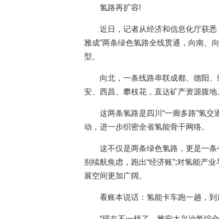
氢路再扩容!
近日，记者从经济和信息化厅获悉，
雅成”两条绿色氢路全线贯通，向南、
型。
向北，一条线路串联成都、德阳、
安、西昌、攀枝花，直达矿产资源腹地
这两条氢路是四川“一廊多路”氢交
动，进一步织密全省氢能骨干网络。
这不仅是两条绿色氢路，更是一条
别续航焦虑，跑出“经济账”;对氢能产
展空间更加广阔。
看账本说话：氢能卡车跑一趟，到
“现在不一样了，雅安大兴油氢综合