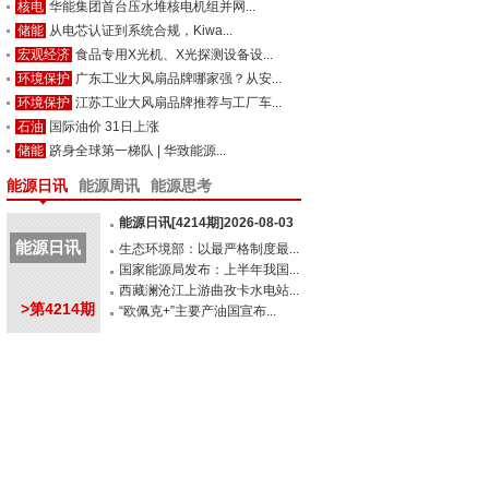
核电
华能集团首台压水堆核电机组并网...
储能
从电芯认证到系统合规，Kiwa...
宏观经济
食品专用X光机、X光探测设备设...
环境保护
广东工业大风扇品牌哪家强？从安...
环境保护
江苏工业大风扇品牌推荐与工厂车...
石油
国际油价 31日上涨
储能
跻身全球第一梯队 | 华致能源...
能源日讯
能源周讯
能源思考
能源日讯[4214期]2026-08-03
能源日讯
生态环境部：以最严格制度最...
国家能源局发布：上半年我国...
西藏澜沧江上游曲孜卡水电站...
>第4214期
“欧佩克+”主要产油国宣布...