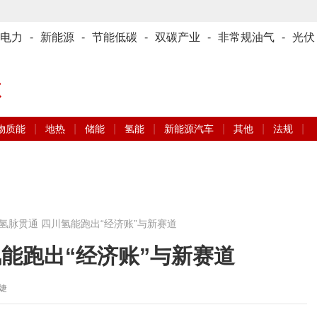
电力
-
新能源
-
节能低碳
-
双碳产业
-
非常规油气
-
光伏
源
|
|
|
|
|
|
|
物质能
地热
储能
氢能
新能源汽车
其他
法规
氢脉贯通 四川氢能跑出“经济账”与新赛道
氢能跑出“经济账”与新赛道
刘婕