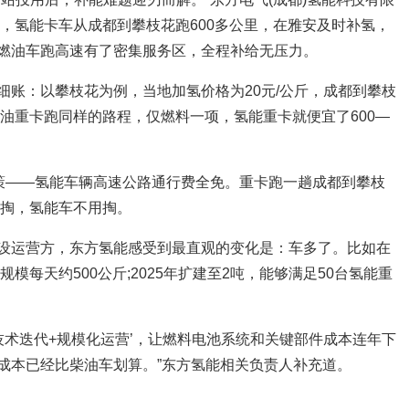
人说，氢能卡车从成都到攀枝花跑600多公里，在雅安及时补氢，
燃油车跑高速有了密集服务区，全程补给无压力。
细账：以攀枝花为例，当地加氢价格为20元/公斤，成都到攀枝
柴油重卡跑同样的路程，仅燃料一项，氢能重卡就便宜了600—
政策——氢能车辆高速公路通行费全免。重卡跑一趟成都到攀枝
得掏，氢能车不用掏。
设运营方，东方氢能感受到最直观的变化是：车多了。比如在
规模每天约500公斤;2025年扩建至2吨，能够满足50台氢能重
技术迭代+规模化运营’，让燃料电池系统和关键部件成本连年下
成本已经比柴油车划算。”东方氢能相关负责人补充道。
。