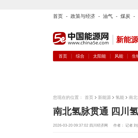
首页
-
政策与经济
-
油气
-
煤炭
-
新能
|
|
|
|
首页
综合
太阳能
风能
生
您现在的位置：
首页
新能源
氢能
南北
南北氢脉贯通 四川
2026-03-20 09:37:02
四川经济网 作者： 记者 