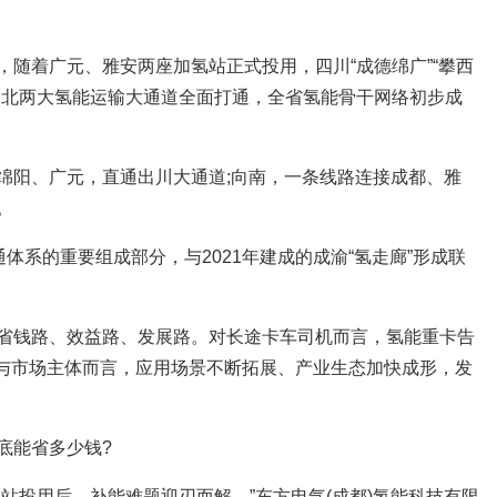
随着广元、雅安两座加氢站正式投用，四川“成德绵广”“攀西
向北两大氢能运输大通道全面打通，全省氢能骨干网络初步成
绵阳、广元，直通出川大通道;向南，一条线路连接成都、雅
。
通体系的重要组成部分，与2021年建成的成渝“氢走廊”形成联
省钱路、效益路、发展路。对长途卡车司机而言，氢能重卡告
业与市场主体而言，应用场景不断拓展、产业生态加快成形，发
底能省多少钱?
站投用后，补能难题迎刃而解。”东方电气(成都)氢能科技有限