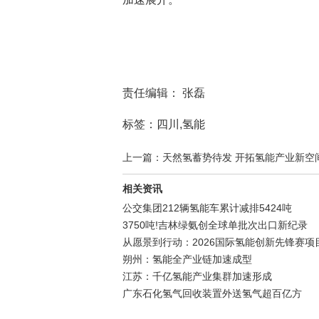
责任编辑： 张磊
标签：四川,氢能
上一篇：天然氢蓄势待发 开拓氢能产业新空
相关资讯
公交集团212辆氢能车累计减排5424吨
3750吨!吉林绿氨创全球单批次出口新纪录
从愿景到行动：2026国际氢能创新先锋赛项
朔州：氢能全产业链加速成型
江苏：千亿氢能产业集群加速形成
广东石化氢气回收装置外送氢气超百亿方