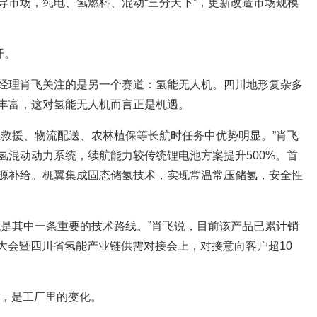
导市场，纯电、氢燃料、混动“三分天下”，更新改造市场规模
开。
经理肖飞关注的是另一个赛道：氢能无人机。四川地形复杂多
丰富，这对氢能无人机而言正是机遇。
急救援、物流配送、农林植保等长航时任务中优势明显。”肖飞
氢混动动力系统，续航能力较传统锂电池方案提升500%。首
源补给。机翼集成固态储氢技术，实现常温常压储氢，安全性
机是其中一条重要的技术路线。”肖飞说，目前该产品已累计销
产业大会暨四川省氢能产业链供需对接会上，对接意向客户超10
”的，是工厂里的变化。