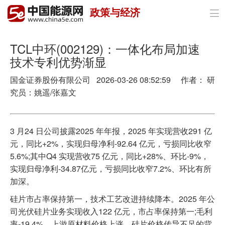
政策与经济

首页
政策与经济
TCL中环(002129)：一体化布局加速
技术专利优势渐显
油气
国金证券股份有限公司 2026-03-26 08:52:59 作者： 研
煤炭
究员：姚遥/张嘉文
电力
3 月24 日公司披露2025 年年报，2025 年实现营收291 亿
新能源
元，同比+2%，实现归母净利-92.64 亿元，亏损同比收窄
5.6%;其中Q4 实现营收75 亿元，同比+28%、环比-9%，
节能环保
实现归母净利-34.87亿元，亏损同比收窄7.2%、环比有所
加深。
分布式能源
硅片市占率保持第一，技术工艺改进持续降本。2025 年公
司光伏硅片业务实现收入122 亿元，市占率保持第一;毛利
率-19.4%，上游原材料价格上涨、硅片价格传导不足的背