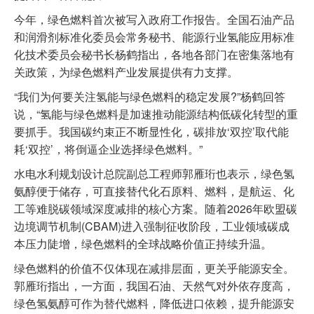
今年，绿色燃料首次被写入政府工作报告。全国石油产品
和润滑剂标准化委员会常务秘书、能源行业氢能应用标准
化技术委员会秘书长杨鹤指出，各地各部门在密集落地有
关政策，为绿色燃料产业发展提供有力支撑。
“我们为何要关注氢能与绿色燃料的稳定发展?”杨鹤回答
说，“氢能与绿色燃料是加速推动能源结构低碳化转型的重
要抓手。我国碳约束正不断显性化，碳排放‘双控’取代能
耗‘双控’，将倒逼企业选择绿色燃料。”
水电水利规划设计总院副总工程师郭雁珩也表示，绿色氢
氨醇便于储存，可直接替代化石原料、燃料，是航运、化
工等难脱碳领域深度减排的核心方案。随着2026年欧盟碳
边境调节机制(CBAM)进入强制征收阶段，工业领域碳成
本压力陡增，绿色燃料的全球战略价值正持续升温。
绿色燃料的价值不仅体现在减排层面，更关乎能源安全。
郭雁珩指出，一方面，我国石油、天然气对外依存度高，
绿色氢氨醇可作为替代燃料，降低进口依赖，提升能源安