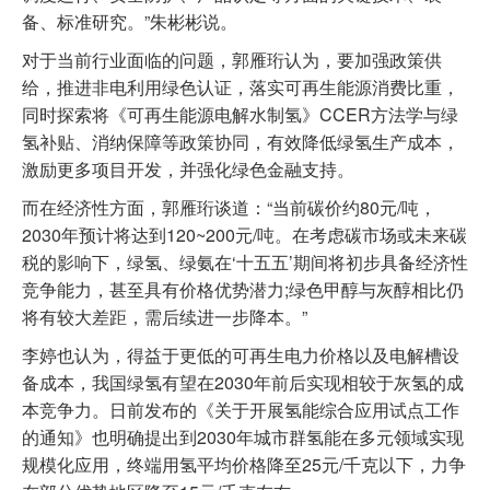
备、标准研究。”朱彬彬说。
对于当前行业面临的问题，郭雁珩认为，要加强政策供
给，推进非电利用绿色认证，落实可再生能源消费比重，
同时探索将《可再生能源电解水制氢》CCER方法学与绿
氢补贴、消纳保障等政策协同，有效降低绿氢生产成本，
激励更多项目开发，并强化绿色金融支持。
而在经济性方面，郭雁珩谈道：“当前碳价约80元/吨，
2030年预计将达到120~200元/吨。在考虑碳市场或未来碳
税的影响下，绿氢、绿氨在‘十五五’期间将初步具备经济性
竞争能力，甚至具有价格优势潜力;绿色甲醇与灰醇相比仍
将有较大差距，需后续进一步降本。”
李婷也认为，得益于更低的可再生电力价格以及电解槽设
备成本，我国绿氢有望在2030年前后实现相较于灰氢的成
本竞争力。日前发布的《关于开展氢能综合应用试点工作
的通知》也明确提出到2030年城市群氢能在多元领域实现
规模化应用，终端用氢平均价格降至25元/千克以下，力争