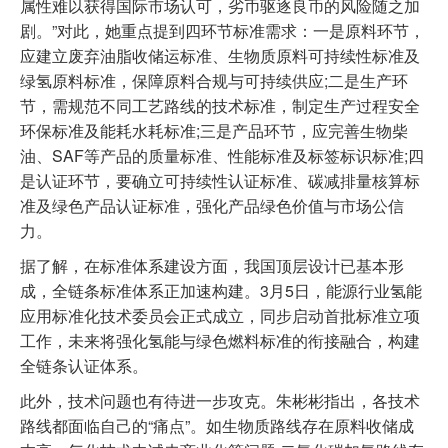
属性难以获得国际市场认可，劣币驱逐良币的风险随之加
剧。”对此，她重点提到四环节标准需求：一是原料环节，
应建立废弃油脂收储运标准、生物质原料可持续性标准及
绿氢原料标准，保障原料合规与可持续供应;二是生产环
节，需规范不同工艺路线的技术标准，制定生产过程安全
环保标准及能耗水耗标准;三是产品环节，应完善生物柴
油、SAF等产品的质量标准、性能标准及标签标识标准;四
是认证环节，要确立可持续性认证标准、碳减排量核算标
准及绿色产品认证标准，强化产品绿色价值与市场公信
力。
据了解，在标准体系建设方面，我国顶层设计已基本形
成，全链条标准体系正加速构建。3月5日，能源行业氢能
应用标准化技术委员会正式成立，同步启动首批标准立项
工作，未来将强化氢能与绿色燃料标准的衔接融合，构建
全链条认证体系。
此外，技术问题也有待进一步攻克。朱彬彬指出，各技术
路线都面临自己的“痛点”。如生物质路线存在原料收储成