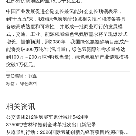
在部分优势地区降至15元/千克左右。
中国产业发展促进会副会长兼氢能分会会长魏锁表示，
到“十五五”末，我国绿色氢氨醇领域相关技术和装备将具
备较高成熟度和可靠性，并形成一批商业可行的发展模
式，交通、工业、能源领域绿色氢氨醇需求将呈现爆发式
增长。据他预测，到2030年，我国绿色氢氨醇项目建成产
能将突破300万吨/年(氢当量)，绿色氢氨醇年需求量将达
到100万～200万吨/年(氢当量)，绿色氢氨醇产业链规模将
突破1万亿元。
责任编辑： 张磊
标签：
绿色燃料
相关资讯
公交集团212辆氢能车累计减排5424吨
3750吨!吉林绿氨创全球单批次出口新纪录
从愿景到行动：2026国际氢能创新先锋赛项目路演即将举行