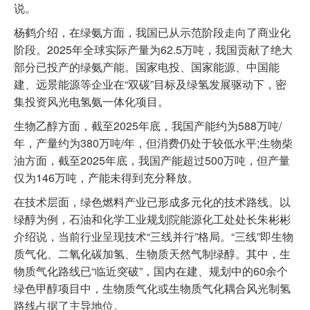
说。
杨鹤介绍，在绿氨方面，我国已从示范阶段走向了商业化
阶段。2025年全球实际产量为62.5万吨，我国贡献了绝大
部分已投产的绿氨产能。国家电投、国家能源、中国能
建、远景能源等企业在“双碳”目标及绿氢发展驱动下，密
集投资风光电氢氨一体化项目。
生物乙醇方面，截至2025年底，我国产能约为588万吨/
年，产量约为380万吨/年，但消费仍处于较低水平;生物柴
油方面，截至2025年底，我国产能超过500万吨，但产量
仅为146万吨，产能未得到充分释放。
在技术层面，绿色燃料产业已形成多元化的技术路线。以
绿醇为例，石油和化学工业规划院能源化工处处长朱彬彬
介绍说，当前行业呈现技术“三线并行”格局。“三线”即生物
质气化、二氧化碳加氢、生物质天然气制绿醇。其中，生
物质气化路线已“临近突破”，国内在建、规划中的60余个
绿色甲醇项目中，生物质气化或生物质气化耦合风光制氢
路线占据了主导地位。