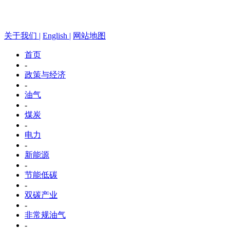
关于我们 |
English |
网站地图
首页
-
政策与经济
-
油气
-
煤炭
-
电力
-
新能源
-
节能低碳
-
双碳产业
-
非常规油气
-