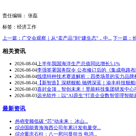
责任编辑： 张磊
标签：经济工作
上一篇：广交会观察｜从“卖产品”到“建生态”，中...
下一篇：
相关资讯
2026-08-04
上半年我国海洋生产总值同比增长5.1%
2026-08-04
李强签署国务院令 公布修订后的《集成电路
2026-08-04
线缆特种技术赛道解析：四类场景的实力品牌
2026-08-04
【新智造】深耕舰船 驰骋深蓝｜渝丰科技舰
2026-08-03
喜封金顶，智创未来！昱能科技集团研发中心
2026-08-03
远光软件：以“AI原生”打造企业数智管理智能
最新资讯
热电
变频低碳 “芯”动未来： 冰山...
综合
国能青海海西公司年累计发电量突...
综合
重庆石柱：八一慰问显担当 电消...