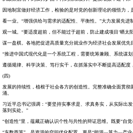
因地制宜做好经济工作，检验的是对党的创新理论的领悟力，
看一业。“增强供给与需求的适配性、平衡性。”大力发展先
观一城。“要适度超前，但不能过于超前，防止建成项目‘晒太
谋一盘棋。各地把促进高质量充分就业作为经济社会发展优先
“推进中国式现代化是一个系统工程，需要统筹兼顾、系统谋划
遵循规律、科学决策、笃行实干，在抓落实中不断提高适配度，
(四)
发展的持续性，植根于社会各方的创造性。完整准确全面贯彻
涌。
习近平总书记强调：“要坚持实事求是、求真务实，从实际出
落到实处。”
“创造性”里，蕴藏正确认识个性与共性的辩证思维。既要“自觉
“东数西算”，是资源的空间优化配置，更是“能源—算力—产业