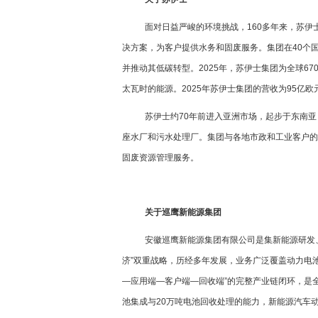
面对日益严峻的环境挑战，160多年来，苏
决方案，为客户提供水务和固废服务。集团在40个国
并推动其低碳转型。2025年，苏伊士集团为全球67
太瓦时的能源。2025年苏伊士集团的营收为95亿欧元。
苏伊士约70年前进入亚洲市场，起步于东南亚
座水厂和污水处理厂。集团与各地市政和工业客户的合
固废资源管理服务。
关于巡鹰新能源集团
安徽巡鹰新能源集团有限公司是集新能源研发
济”双重战略，历经多年发展，业务广泛覆盖动力电
—应用端—客户端—回收端”的完整产业链闭环，是
池集成与20万吨电池回收处理的能力，新能源汽车