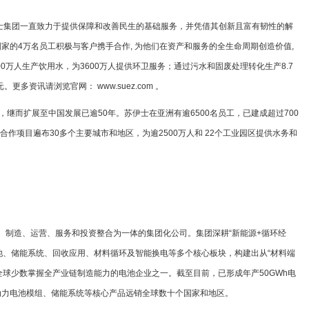
伊士集团一直致力于提供保障和改善民生的基础服务，并凭借其创新且富有韧性的解
家的4万名员工积极与客户携手合作, 为他们在资产和服务的全生命周期创造价值,
00万人生产饮用水，为3600万人提供环卫服务；通过污水和固废处理转化生产8.7
更多资讯请浏览官网： www.suez.com 。
，继而扩展至中国发展已逾50年。苏伊士在亚洲有逾6500名员工，已建成超过700
作项目遍布30多个主要城市和地区，为逾2500万人和 22个工业园区提供水务和
、制造、运营、服务和投资整合为一体的集团化公司。集团深耕“新能源+循环经
池、储能系统、回收应用、材料循环及智能换电等多个核心板块，构建出从“材料端
全球少数掌握全产业链制造能力的电池企业之一。截至目前，已形成年产50GWh电
动力电池模组、储能系统等核心产品远销全球数十个国家和地区。