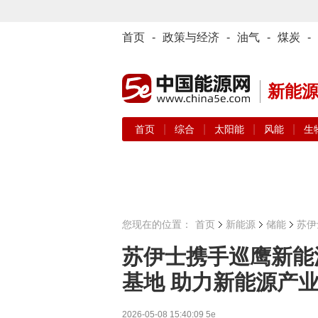
首页
-
政策与经济
-
油气
-
煤炭
-
新能
|
|
|
|
首页
综合
太阳能
风能
生
您现在的位置：
首页
新能源
储能
苏伊
苏伊士携手巡鹰新能
基地 助力新能源产
2026-05-08 15:40:09
5e