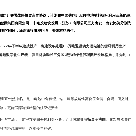
鹰”）签署战略投资合作协议，计划在中国共同开发锂电池材料循环利用及新能源
能源集团有限公司、中电投建设发展（江苏）有限公司三方出资，
出资
比例分别为
命周期的闭环，涵盖退役电池回收、关键材料再生。
2027年下半年建成投产，将建设年处理1.5万吨退役动力锂电池的循环利用生产
能电池包数字化生产线。项目将协助长三角区域形成绿色低碳循环发展格局，并为动力
役潮”正悄然来临。动力电池中含有锂、钴、镍等战略性高价值金属。合规、高效地
响，更能保障能源转型的供应链安全。
池回收市场，目前已在英国开展相关业务，并计划将业务
拓展至法国
。此次与巡鹰在
收网络战略中的一座重要里程碑。