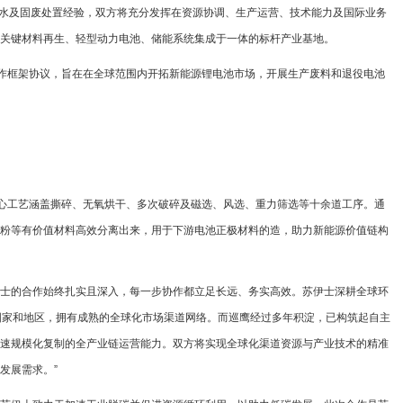
业水及固废处置经验，双方将充分发挥在资源协调、生产运营、技术能力及国际业务
关键材料再生、轻型动力电池、储能系统集成于一体的标杆产业基地。
作框架协议，旨在在全球范围内开拓新能源锂电池市场，开展生产废料和退役电池
心工艺涵盖撕碎、无氧烘干、多次破碎及磁选、风选、重力筛选等十余道工序。通
粉等有价值材料高效分离出来，用于下游电池正极材料的造，助力新能源价值链构
伊士的合作始终扎实且深入，每一步协作都立足长远、务实高效。苏伊士深耕全球环
国家和地区，拥有成熟的全球化市场渠道网络。而巡鹰经过多年积淀，已构筑起自主
速规模化复制的全产业链运营能力。双方将实现全球化渠道资源与产业技术的精准
发展需求。”