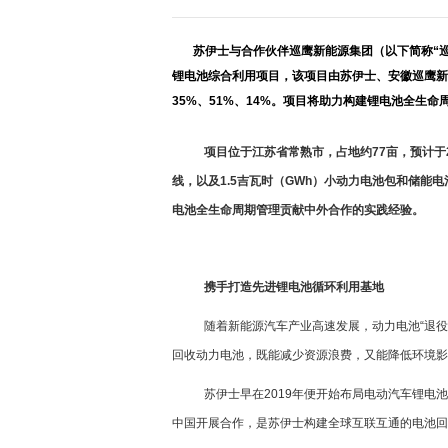
苏伊士与合作伙伴巡鹰新能源集团（以下简称“巡
锂电池综合利用项目，
该项目由
苏伊士、安徽巡鹰新
35%、51%、14%。项目将助力构建锂电池全生
项目位于江苏省常熟市，占地约77亩，预计于
线，以及1.5吉瓦时（GWh）小动力电池包和储
电池全生命周期管理贡献中外合作的实践经验。
携手
打造先进
锂电池
循环利用基地
随着新能源汽车产业高速发展，动力电池“退
回收动力电池，既能减少资源浪费，又能降低环境影
苏伊士早在2019年便开始布局电动汽车锂电
中国开展合作，是苏伊士构建全球互联互通的电池回