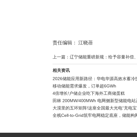
责任编辑： 江晓蓓
上一篇：辽宁储能重磅新规：给予容量补偿、放
相关资讯
2026储能应用新路径：华电华源高效水蓄冷
移动储能需求爆发，订单超6GWh
4倍增长!户储企业吃下海外工商储蛋糕
田林 200MW/400MWh 电网侧新型储能电
大漠里的五环矩阵!这座全国最大光电“充电宝
全栈Cell-to-Grid筑牢电网稳定底座，储