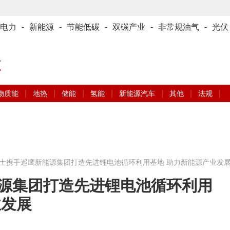
电力
-
新能源
-
节能低碳
-
双碳产业
-
非常规油气
-
光伏
源
|
|
|
|
|
|
|
物质能
地热
储能
氢能
新能源汽车
其他
法规
士携手巡鹰新能源集团打造先进锂电池循环利用基地 助力新能源产业发
源集团打造先进锂电池循环利用
业发展