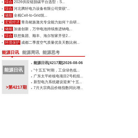
综合
2026供应链脱碳平台选型：S...
综合
河北腾轩电力设备有限公司荣获“...
储能
全栈Cell-to-Grid筑...
宏观经济
青岛铭族激光专业能力如何？自研...
储能
加速创新，万华电池持续推进钠电...
综合
联想集团、顺丰、海尔智家齐登2...
环境保护
成都二季度空气质量优良天数比例...
能源日讯
能源周讯
能源思考
能源日讯[4217期]2026-08-06
能源日讯
“十五五”时期，工业绿色低...
广东太平岭核电项目2号机组...
新型电力系统建设迎来“十五...
>第4217期
7月大宗商品价格指数同比增...