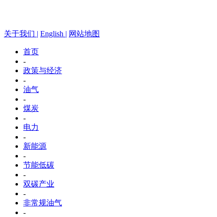
关于我们 |
English |
网站地图
首页
-
政策与经济
-
油气
-
煤炭
-
电力
-
新能源
-
节能低碳
-
双碳产业
-
非常规油气
-