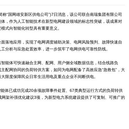
简称“国网雄安新区供电公司”)7日消息，该公司联合南瑞集团有限公司
能体，作为人工智能技术在新型电网建设领域的标志性突破，该成果对
度模式向智能化转型具有重要意义。
全面落地应用，实现了电网调度辅助决策、电网风险预判、故障快速自
人工分析与应急处置效率，进一步筑牢了电网供电可靠性防线。
该智能体可快速融合主网、配网、用户侧全域数据信息，结合线路负
主配网协同的负荷转供方案，如同为电网配备了高效应急“急救包”，大
最大限度保障民众日常生活用电及重点企业不间断供电。
智能体已成功完成20余项故障事件处置、67类典型运行方式的负荷转供
成网架补强优化建议3项，为新型电力系统建设提供了可复制、可推广的