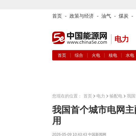
首页
-
政策与经济
-
油气
-
煤炭
-
电力
|
|
|
|
首页
综合
火电
核电
水电
您现在的位置：
首页
电力
输配电
我国
我国首个城市电网主
用
2026-05-09 10:43:43
中国新闻网