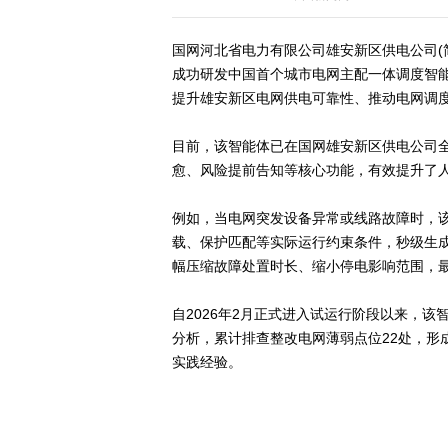
国网河北省电力有限公司雄安新区供电公司(
成功研发中国首个城市电网主配一体调度智
提升雄安新区电网供电可靠性、推动电网调
目前，该智能体已在国网雄安新区供电公司
愈、风险提前告知等核心功能，有效提升了
例如，当电网突发设备异常或线路故障时，
载、保护匹配等实际运行约束条件，秒级生成
幅压缩故障处置时长、缩小停电影响范围，
自2026年2月正式进入试运行阶段以来，该
分析，累计排查整改电网薄弱点位22处，形
实践经验。