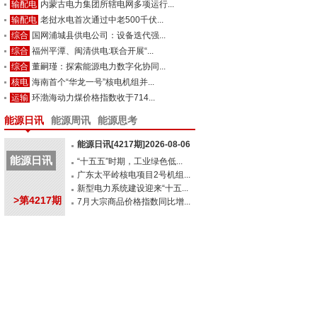
输配电
内蒙古电力集团所辖电网多项运行...
输配电
老挝水电首次通过中老500千伏...
综合
国网浦城县供电公司：设备迭代强...
综合
福州平潭、闽清供电:联合开展“...
综合
董嗣瑾：探索能源电力数字化协同...
核电
海南首个“华龙一号”核电机组并...
运输
环渤海动力煤价格指数收于714...
能源日讯
能源周讯
能源思考
能源日讯[4217期]2026-08-06
能源日讯
“十五五”时期，工业绿色低...
广东太平岭核电项目2号机组...
新型电力系统建设迎来“十五...
>第4217期
7月大宗商品价格指数同比增...