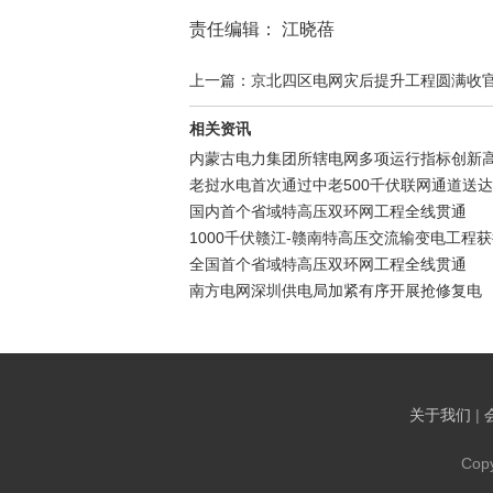
责任编辑： 江晓蓓
上一篇：京北四区电网灾后提升工程圆满收
相关资讯
内蒙古电力集团所辖电网多项运行指标创新
老挝水电首次通过中老500千伏联网通道送
国内首个省域特高压双环网工程全线贯通
1000千伏赣江-赣南特高压交流输变电工程
全国首个省域特高压双环网工程全线贯通
南方电网深圳供电局加紧有序开展抢修复电
关于我们
|
Cop