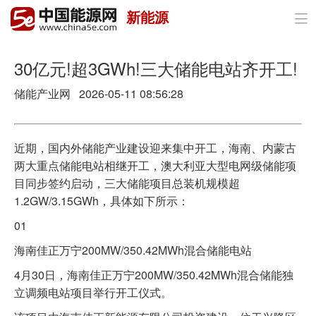
新能源

首页
政策与经济
30亿元!超3GWh!三大储能电站齐开工!
储能产业网 2026-05-11 08:56:28
油气
煤炭
近期，国内外储能产业建设迎来集中开工，海南、内蒙古
电力
两大重点储能电站相继开工，澳大利亚大型电网级储能项
目同步签约启动，三大储能项目总装机规模超
新能源
1.2GW/3.15GWh，具体如下所示：
节能环保
01
海南佳正万宁200MW/350.42MWh混合储能电站
分布式能源
4月30日，海南佳正万宁200MW/350.42MWh混合储能独
立调频电站项目举行开工仪式。