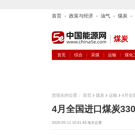
首页
-
政策与经济
-
油气
-
煤炭
-
煤炭
|
|
|
|
首页
综合
采煤
运输
煤化
您现在的位置：
首页
煤炭
运输
4月全国
4月全国进口煤炭3308
2026-05-11 10:41:49
海关总署