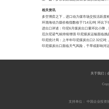
相关资讯
多空博弈之下，进口动力煤市场交投活跃度
环渤海动力煤价格指数收于714元/吨 环比下行
进出口评述：印尼6月煤炭出口量环比小降，
厄尔尼诺气候持续增强 印尼煤炭运输面临挑战
印尼统计局：上半年印尼煤炭出口2.32亿吨，
印尼煤炭出口面临天气风险，干旱或影响河
关于我们
|
Cop
支持单位： 中国企业投资