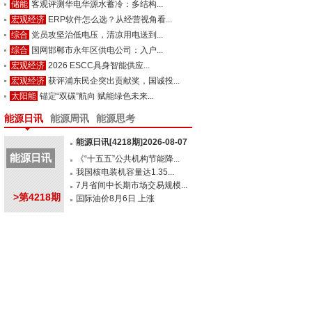
储能
客观评测华电华源水蓄冷：多结构...
宏观经济
ERP软件怎么选？从经营视角看...
综合
党员攻坚治低电压，清凉用电送到...
综合
国网邯郸市永年区供电公司：入户...
宏观经济
2026 ESCC具身智能供应...
宏观经济
获评浦东民企突出贡献奖，国诚投...
太阳能
锚定“双碳”航向 赋能绿色未来...
能源日讯
能源周讯
能源思考
能源日讯[4218期]2026-08-07
能源日讯
《“十五五”公共机构节能降...
我国核电装机容量达1.35...
7月省间中长期市场交易规模...
>第4218期
国际油价8月6日 上涨