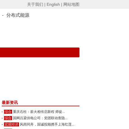
关于我们 |
English |
网站地图
-
分布式能源
最新资讯
综合
重庆石柱：薪火相传启新程 师徒...
综合
国网吕梁供电公司：党团联动查隐...
宏观经济
风雨同舟，国诚投顾携手上海红莲...