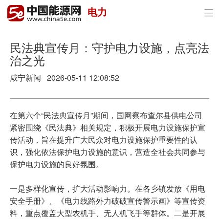
电力

首页
政策与经济
民法典宣传月：守护电力设施，点亮法
治之光
油气
咸宁新闻 2026-05-11 12:08:52
煤炭
电力
在第六个“民法典宣传月”期间，国网察布查尔县供电公司
紧密围绕《民法典》相关规定，积极开展电力设施保护宣
新能源
传活动，旨在提升广大民众对电力设施保护重要性的认
识，强化依法保护电力设施的意识，营造全社会共同参与
节能环保
保护电力设施的良好氛围。
分布式能源
一是多样化宣传，扩大活动影响力。在各乡镇发放《用电
安全手册》、《电力线路外力破破宣传警示画》等宣传资
料，重点覆盖大型农机手、无人机飞手等群体。二是开展