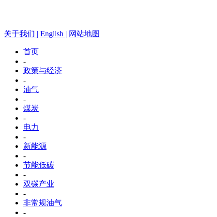
关于我们 |
English |
网站地图
首页
-
政策与经济
-
油气
-
煤炭
-
电力
-
新能源
-
节能低碳
-
双碳产业
-
非常规油气
-