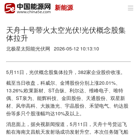
新能源

首页
政策与经济
天舟十号带火太空光伏!光伏概念股集
体拉升
油气
北极星太阳能光伏网 2026-05-12 10:13:10
煤炭
电力
5月11日，光伏概念股集体拉升，382家企业股价收涨。
截至当日收盘，科威尔、金博股份分别上涨20.01%、
新能源
13.26%;欧莱新材、ST合纵、利尔达、维峰电子、唯特
节能环保
偶、ST泉为、能辉科技、金田股份、天通股份、双星新
材、风华高科、大族激光、宇晶股份、禾望电气、钧达股
分布式能源
份等多只个股涨幅均达10%及以上。
消息面上，据央视新闻报道，5月11日，天舟十号货运飞
船在海南文昌航天发射场成功发射升空。本次任务随飞船