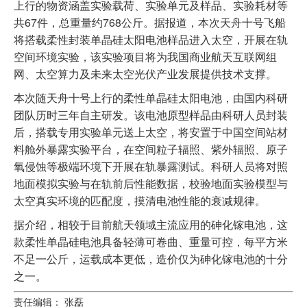
上行的物资涵盖实验载荷、实验单元及样品、实验耗材等
共67件，总重量约768公斤。据报道，本次天舟十号飞船
将搭载柔性封装单晶硅太阳电池样品进入太空，开展在轨
空间环境实验，该实验项目将为我国商业航天互联网组
网、太空算力及未来太空光伏产业发展提供技术支撑。
本次随天舟十号上行的柔性单晶硅太阳电池，由国内科研
团队历时三年自主研发。该电池原型样品由科研人员封装
后，搭载专用实验单元送上太空，将安置于中国空间站材
料舱外暴露实验平台，在空间粒子辐照、紫外辐照、原子
氧侵蚀等极端环境下开展在轨暴露测试。科研人员将对照
地面模拟实验与在轨前后性能数据，校验地面实验模型与
太空真实环境的匹配度，摸清电池性能的衰减规律。
据介绍，相较于目前航天领域主流应用的砷化镓电池，这
款柔性单晶硅电池具备轻薄可卷曲、重量可控，每平方米
不足一公斤，运载成本更低，造价仅为砷化镓电池的十分
之一。
责任编辑： 张磊