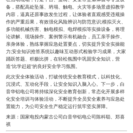
备，搭配高处坠落、坍塌、触电、火灾等多场景虚拟教学
内容，逼真还原事故发生过程，让体验者直观感受违规操
作的严重后果，有效强化风险辨识与防范意识;模拟灭火、
多功能机械伤害、触电模拟、电焊模拟等实操设备，将理
论讲解、现场操作、案例警示有机融合，员工亲手操作、
亲身体验，熟练掌握应急处置要点，切实提升安全实操能
力;安全知识抢答系统以趣味互动形式检验学习成果，大家
踊跃答题、积极比拼，在轻松氛围中巩固安全知识，营
造“比学赶超”的良好安全学习氛围。
此次安全体验活动，打破传统安全教育模式，以科技化、
沉浸式、互动化手段，让安全知识入脑入心。下一步，白
音华铝电公司将持续深化安全教育创新，常态化开展多样
化安全培训与体验活动，不断提升全员安全素养与应急处
置能力，为公司安全生产稳定运行筑牢坚实屏障。
来源：国家电投内蒙古公司白音华铝电公司陈科聪、郑喜
祺