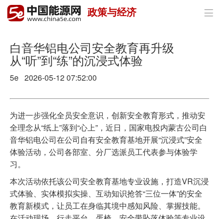
政策与经济

首页
政策与经济
白音华铝电公司安全教育再升级
从“听”到“练”的沉浸式体验
油气
5e 2026-05-12 07:52:00
煤炭
电力
为进一步强化全员安全意识，创新安全教育形式，推动安
全理念从“纸上”落到“心上”，近日，国家电投内蒙古公司白
新能源
音华铝电公司在公司自有安全教育基地开展“沉浸式”安全
体验活动，公司各部室、分厂选派员工代表参与体验学
节能环保
习。
分布式能源
本次活动依托该公司安全教育基地专业设施，打造VR沉浸
式体验、实体模拟实操、互动知识抢答“三位一体”的安全
教育新模式，让员工在身临其境中感知风险、掌握技能。
在活动现场，行走平台、蛋椅、安全带坠落体验等专业设