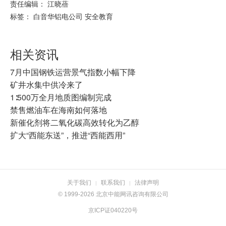
责任编辑： 江晓蓓
标签：
白音华铝电公司
安全教育
相关资讯
7月中国钢铁运营景气指数小幅下降
矿井水集中供冷来了
1∶500万全月地质图编制完成
禁售燃油车在海南如何落地
新催化剂将二氧化碳高效转化为乙醇
扩大“西能东送”，推进“西能西用”
关于我们
联系我们
法律声明
|
|
© 1999-2026 北京中能网讯咨询有限公司
京ICP证040220号