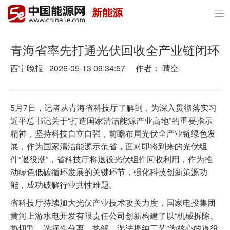
新能源

首页
政策与经济
青海省率先打通光伏回收全产业链闭环
西宁晚报 2026-05-13 09:34:57 作者： 晴空
油气
煤炭
5月7日，记者从青海省科技厅了解到，为深入贯彻落实习
电力
近平总书记关于“打造国家清洁能源产业高地”的重要指示
精神，坚持科技自立自强，前瞻布局光伏全产业链绿色发
新能源
展，作为国家清洁能源示范省，面对即将到来的光伏组
件“退役潮”，省科技厅将退役光伏组件回收利用，作为推
节能环保
动绿色低碳循环发展的关键环节，强化科技创新策源功
能，成功破解行业共性难题。
分布式能源
省科技厅持续加大光伏产业技术攻关力度，国家电投集团
黄河上游水电开发有限责任公司创新构建了以“机械拆除、
热切割、选择性分离、热解、湿法提纯工艺”为核心的退役