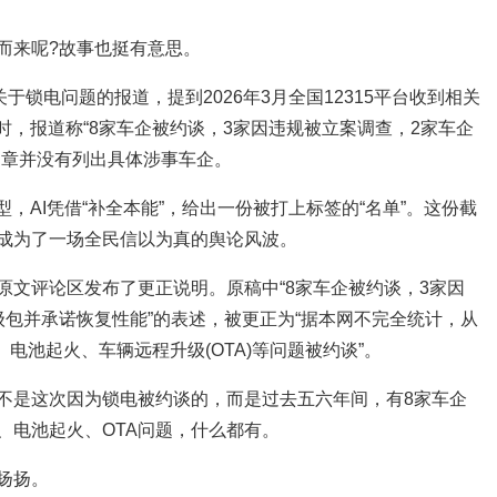
而来呢?故事也挺有意思。
于锁电问题的报道，提到2026年3月全国12315平台收到相关
同时，报道称“8家车企被约谈，3家因违规被立案调查，2家车企
文章并没有列出具体涉事车企。
，AI凭借“补全本能”，给出一份被打上标签的“名单”。这份截
成为了一场全民信以为真的舆论风波。
原文评论区发布了更正说明。原稿中“8家车企被约谈，3家因
级包并承诺恢复性能”的表述，被更正为“据本网不完全统计，从
、电池起火、车辆远程升级(OTA)等问题被约谈”。
不是这次因为锁电被约谈的，而是过去五六年间，有8家车企
、电池起火、OTA问题，什么都有。
扬扬。