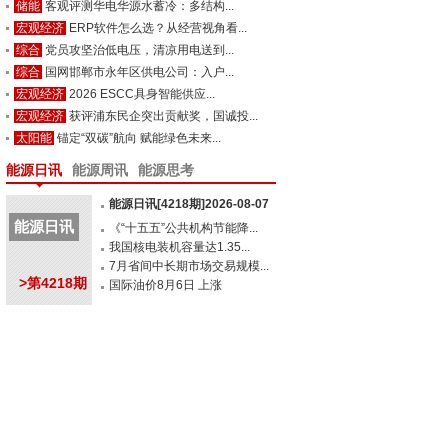
储能
客观评测华电华源水蓄冷：多结构...
宏观经济
ERP软件怎么选？从经营视角看...
综合
党员攻坚治低电压，清凉用电送到...
综合
国网邯郸市永年区供电公司：入户...
宏观经济
2026 ESCC具身智能供应...
宏观经济
获评浦东民企突出贡献奖，国诚投...
太阳能
锚定“双碳”航向 赋能绿色未来...
能源日讯
能源周讯
能源思考
能源日讯[4218期]2026-08-07
能源日讯
《“十五五”公共机构节能降...
我国核电装机容量达1.35...
7月省间中长期市场交易规模...
>第4218期
国际油价8月6日 上涨