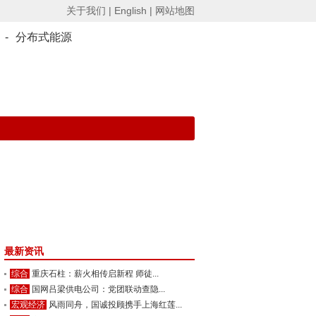
关于我们 |
English |
网站地图
-
分布式能源
最新资讯
综合
重庆石柱：薪火相传启新程 师徒...
综合
国网吕梁供电公司：党团联动查隐...
宏观经济
风雨同舟，国诚投顾携手上海红莲...