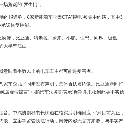
场荒诞的"罗生门"。
地的报道称，8家新能源车企因OTA“锁电”被集中约谈，其中3
并承诺恢复性能。
络上疯传，比亚迪、特斯拉、蔚来、小鹏、理想、问界、极氪、
的大半壁江山。
就意味着半数以上的电车车主都可能是受害者。
八家车企几乎同步发布声明，集体否认被约谈。比亚迪新闻打
纯属虚假谣言”;小鹏汽车法务部表示“近期并未收到此类不实信
定音。中汽协副秘书长柳燕在核实后明确回应：“到目前为止，
约谈、立案等监管执法行动，网传内容无官方来源，与事实严