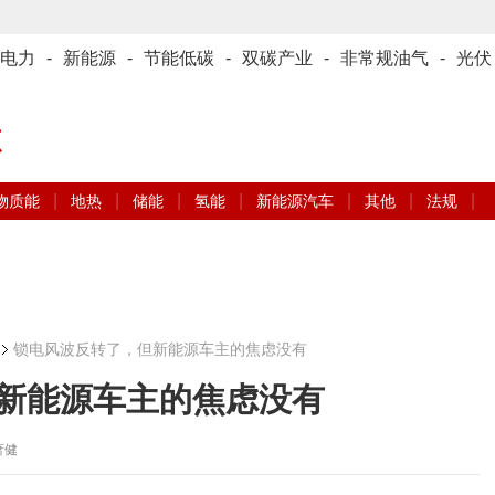
电力
-
新能源
-
节能低碳
-
双碳产业
-
非常规油气
-
光伏
源
|
|
|
|
|
|
|
物质能
地热
储能
氢能
新能源汽车
其他
法规
锁电风波反转了，但新能源车主的焦虑没有
新能源车主的焦虑没有
 萧健