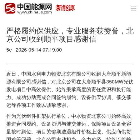
新能源

首页
政策与经济
严格履约保供应，专业服务获赞誉，北
京公司收到顺平项目感谢信
油气
5e 2026-05-14 07:19:00
煤炭
电力
近日，中国水利电力物资北京有限公司收到大唐顺平新能
源有限公司感谢信，对北京公司在大唐顺平县350MW光伏
新能源
发电项目中高效保供、始终秉承高度的责任意识和执行能
力、成功协助完成合同签约履约、设备供应协调、催交催
节能环保
运等各项工作致以诚挚感谢。
分布式能源
作为光伏组件框架执行单位，中水物资北京公司始终高效
推进合同履约、设备协调与催交催运，保障项目设备全容
量按时到位。项目关键期遭遇组件价格上涨、供应商供货
困难等问题，北京公司主动担当、全力攻坚，始终以维护