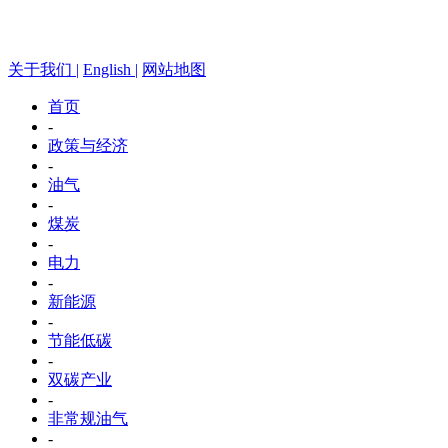
关于我们 |
English |
网站地图
首页
-
政策与经济
-
油气
-
煤炭
-
电力
-
新能源
-
节能低碳
-
双碳产业
-
非常规油气
-