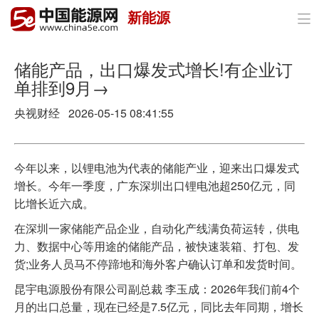
新能源

首页
政策与经济
储能产品，出口爆发式增长!有企业订
单排到9月→
油气
央视财经 2026-05-15 08:41:55
煤炭
电力
今年以来，以锂电池为代表的储能产业，迎来出口爆发式
增长。今年一季度，广东深圳出口锂电池超250亿元，同
新能源
比增长近六成。
节能环保
在深圳一家储能产品企业，自动化产线满负荷运转，供电
力、数据中心等用途的储能产品，被快速装箱、打包、发
分布式能源
货;业务人员马不停蹄地和海外客户确认订单和发货时间。
昆宇电源股份有限公司副总裁 李玉成：2026年我们前4个
月的出口总量，现在已经是7.5亿元，同比去年同期，增长