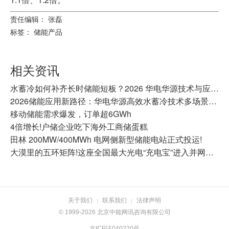
责任编辑： 张磊
标签：
储能产品
相关资讯
水蓄冷如何补齐长时储能短板？2026 华电华源技术与应用全景盘点.docx
2026储能应用新路径：华电华源高效水蓄冷技术多场景应用
移动储能需求爆发，订单超6GWh
4倍增长!户储企业吃下海外工商储蛋糕
田林 200MW/400MWh 电网侧新型储能电站正式投运!
大漠里的五环矩阵!这座全国最大光电“充电宝”进入并网商运冲刺
关于我们
联系我们
法律声明
|
|
© 1999-2026 北京中能网讯咨询有限公司
京ICP证040220号