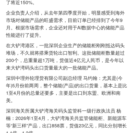
了将近150%。
企业负责人介绍，从去年第四季度开始，明显感受到海外
市场对储能产品的旺盛需求，目前订单已经排到了今年9
月。根据市场需求，企业还对用于AI数据中心的储能产品
性能进行了提升。
在大铲湾港区，一批深圳企业生产的储能柜刚刚抵达码头
堆场，不久就将搭乘货轮出口智利。这批储能柜数量超过
200个，总重量超1万吨，货值近4亿元人民币，是今年以
来大铲湾码头出口货量最大的一批储能产品。
深圳中理外轮理货有限公司副总经理 马约翰：尤其是(今
年)5月份前两周，整个储能(产品)的出口货量，基本上是比
1至4月份的总量还要多，主要是出口到东盟、欧洲和南
美。
深圳海关所属大铲湾海关码头监管科一级行政执法员 杨
楠：2026年1至4月，大铲湾海关共监管储能柜、新能源车
等“新三样”产品，出口858票，货值23亿元，同比分别增长
1.1倍、1.2倍。