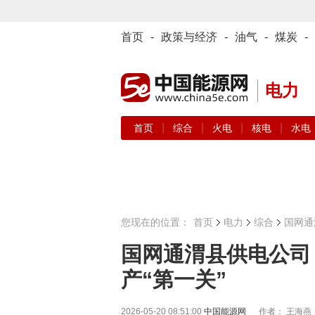
首页
-
政策与经济
-
油气
-
煤炭
-
电力
|
|
|
|
首页
综合
火电
核电
水电
您现在的位置：
首页
电力
综合
国网通
国网通渭县供电公司
产“第一关”
2026-05-20 08:51:00
中国能源网
作者： 王海