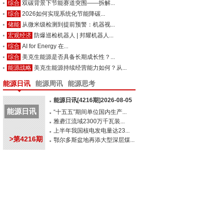
综合
双碳背景下节能赛道突围——拆解...
综合
2026如何实现系统化节能降碳...
储能
从微米级检测到提前预警：机器视...
宏观经济
防爆巡检机器人 | 邦耀机器人...
综合
AI for Energy 在...
综合
美克生能源是否具备长期成长性？...
能源战略
美克生能源持续经营能力如何？从...
能源日讯
能源周讯
能源思考
能源日讯[4216期]2026-08-05
能源日讯
“十五五”期间单位国内生产...
雅砻江流域2300万千瓦装...
上半年我国核电发电量达23...
>第4216期
鄂尔多斯盆地再添大型深层煤...