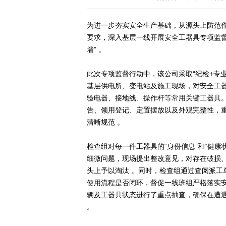
为进一步夯实安全生产基础，从源头上防范
要求，深入基层一线开展安全工器具专项监督
墙” 。
此次专项监督行动中，该公司采取“纪检+专
基层供电所、变电站及施工现场，对安全工器
验电器、接地线、操作杆等常用关键工器具
告、领用登记、定置摆放以及外观完整性，
清晰规范 。
检查组对每一件工器具的“身份信息”和“健康
细微问题，现场提出整改意见，对存在破损
头上予以淘汰 。同时，检查组通过查阅派
使用流程是否闭环，督促一线班组严格落实
辆及工器具状态进行了重点抽查，确保在遭遇
。