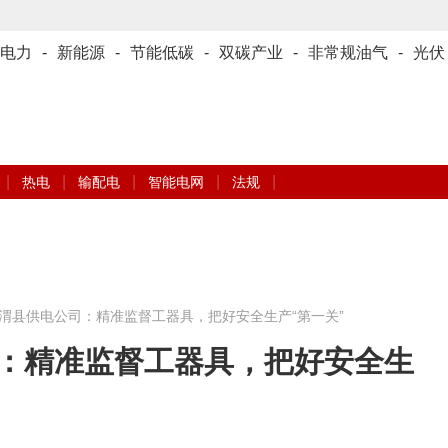
电力
-
新能源
-
节能低碳
-
双碳产业
-
非常规油气
-
光伏
|
|
|
|
|
热电
输配电
智能电网
法规
渭县供电公司：精准监督工器具，把好安全生产“第一关”
：精准监督工器具，把好安全生
燕