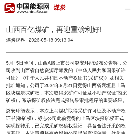
煤炭

首页
政策与经济
山西百亿煤矿，再迎重磅利好!
煤炭视界 2026-05-18 09:13:04
油气
煤炭
5月15日晚间，山西A股上市公司潞安环能发布公告称，公
电力
司收到山西省自然资源厅颁发的《中华人民共和国采矿许
可证》《中华人民共和国不动产权证书(采矿权)》及相关
新能源
批准通知，公司于2024年8月21日竞得山西省襄垣县上马
区块煤炭探矿权，本次取得采矿许可证及不动产权证书(采
节能环保
矿权)，系该探矿权依法完成探转采审批程序的重要成果。
分布式能源
潞安环能表示，本次上马煤矿取得采矿许可证及不动产权
证书(采矿权)，标志公司此前竞得的上马区块探矿权正式
实现探转采，已完成采矿权确权登记，具备合法开采的权
属基础。本次事项将有效增加公司煤炭资源储量，优化生