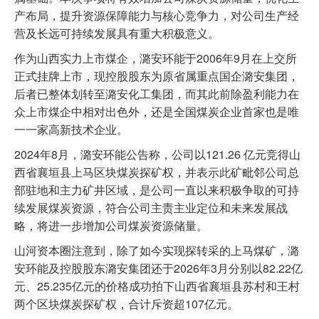
产布局，提升资源保障能力与核心竞争力，对公司生产经
营及长远可持续发展具有重大积极意义。
作为山西实力上市煤企，潞安环能于2006年9月在上交所
正式挂牌上市，现控股股东为原省属重点国企潞安集团，
后者已整体划转至潞安化工集团，而其此前除盈利能力在
众上市煤企中相对出色外，还是全国煤炭企业首家也是唯
一一家高新技术企业。
2024年8月，潞安环能公告称，公司以121.26 亿元竞得山
西省襄垣县上马区块煤炭探矿权，并表示此矿毗邻公司总
部驻地和主力矿井区域，是公司一直以来积极争取的可持
续发展煤炭资源，符合公司主责主业定位和未来发展战
略，将进一步增加公司煤炭资源储量。
山河资本圈注意到，除了如今实现探转采的上马煤矿，潞
安环能及控股股东潞安集团还于2026年3月分别以82.22亿
元、25.235亿元的价格成功拍下山西省襄垣县苏村和王村
两个区块煤炭探矿权，合计斥资超107亿元。