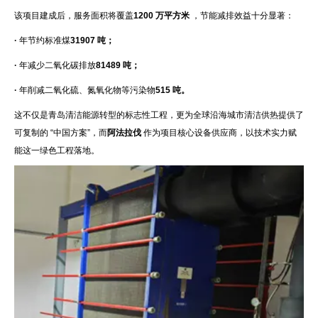
该项目建成后，服务面积将覆盖
1200 万平方米
，节能减排效益十分显著：
·
年节约标准煤
31907 吨；
·
年减少二氧化碳排放
81489 吨；
·
年削减二氧化硫、氮氧化物等污染物
515 吨。
这不仅是青岛清洁能源转型的标志性工程，更为全球沿海城市清洁供热提供了
可复制的 “中国方案”，而
阿法拉伐
作为项目核心设备供应商，以技术实力赋
能这一绿色工程落地。