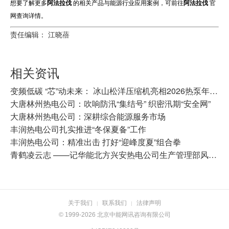
想要了解更多
阿法拉伐
的相关产品与能源行业应用案例，可前往
阿法拉伐
官
网查询详情。
责任编辑： 江晓蓓
相关资讯
变频低碳 “芯”动未来： 冰山松洋压缩机亮相2026热泵年会，擘画工业高温与极寒采暖新图景
大唐林州热电公司：吹响防汛“集结号” 织密汛期“安全网”
大唐林州热电公司：深耕综合能源服务市场
丰润热电公司扎实推进“冬保夏备”工作
丰润热电公司：精准出击 打好“迎峰度夏”组合拳
青鹤凌云志 ——记华能北方兴安热电公司生产管理部风电专工刘鹤
关于我们
联系我们
法律声明
|
|
© 1999-2026 北京中能网讯咨询有限公司