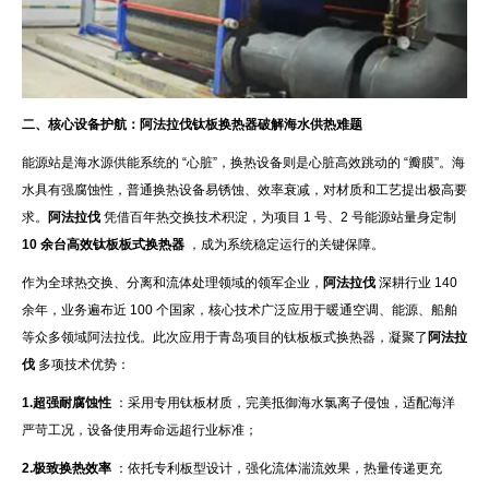
二、核心设备护航：阿法拉伐钛板换热器破解海水供热难题
能源站是海水源供能系统的 “心脏”，换热设备则是心脏高效跳动的 “瓣膜”。海
水具有强腐蚀性，普通换热设备易锈蚀、效率衰减，对材质和工艺提出极高要
求。
阿法拉伐
凭借百年热交换技术积淀，为项目 1 号、2 号能源站量身定制
10 余台高效钛板板式换热器
，成为系统稳定运行的关键保障。
作为全球热交换、分离和流体处理领域的领军企业，
阿法拉伐
深耕行业 140
余年，业务遍布近 100 个国家，核心技术广泛应用于暖通空调、能源、船舶
等众多领域阿法拉伐。此次应用于青岛项目的钛板板式换热器，凝聚了
阿法拉
伐
多项技术优势：
1.超强耐腐蚀性
：采用专用钛板材质，完美抵御海水氯离子侵蚀，适配海洋
严苛工况，设备使用寿命远超行业标准；
2.极致换热效率
：依托专利板型设计，强化流体湍流效果，热量传递更充