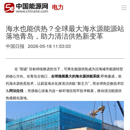
电力

首页
政策与经济
海水也能供热？全球最大海水源能源站
落地青岛，助力清洁供热新变革
油气
中国日报 2026-05-18 11:53:03
煤炭
电力
在 “双碳” 目标持续推进的当下，可再生能源供热成为沿海城市能源转型
的核心方向。在青岛古镇口，
全球规模最大的海水源供能系统
即将建成，依
新能源
托海水源热泵技术，让蔚蓝海水化身清洁供能 “新主力”，而全球热交换技术巨
头
阿法拉伐
，凭借核心设备为这一标杆项目筑牢技术根基，推动清洁能源供
节能环保
热规模化落地。
分布式能源