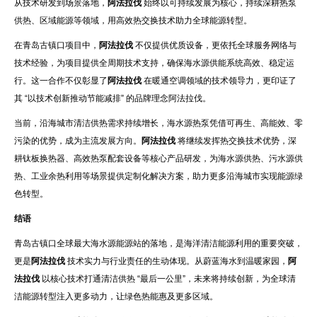
从技术研发到场景落地，
阿法拉伐
始终以可持续发展为核心，持续深耕热泵
供热、区域能源等领域，用高效热交换技术助力全球能源转型。
在青岛古镇口项目中，
阿法拉伐
不仅提供优质设备，更依托全球服务网络与
技术经验，为项目提供全周期技术支持，确保海水源供能系统高效、稳定运
行。这一合作不仅彰显了
阿法拉伐
在暖通空调领域的技术领导力，更印证了
其 “以技术创新推动节能减排” 的品牌理念阿法拉伐。
当前，沿海城市清洁供热需求持续增长，海水源热泵凭借可再生、高能效、零
污染的优势，成为主流发展方向。
阿法拉伐
将继续发挥热交换技术优势，深
耕钛板换热器、高效热泵配套设备等核心产品研发，为海水源供热、污水源供
热、工业余热利用等场景提供定制化解决方案，助力更多沿海城市实现能源绿
色转型。
结语
青岛古镇口全球最大海水源能源站的落地，是海洋清洁能源利用的重要突破，
更是
阿法拉伐
技术实力与行业责任的生动体现。从蔚蓝海水到温暖家园，
阿
法拉伐
以核心技术打通清洁供热 “最后一公里”，未来将持续创新，为全球清
洁能源转型注入更多动力，让绿色热能惠及更多区域。