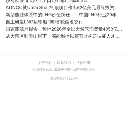
俄对欧管道天然气出口7月同比下降5.2%
ADNOC就Umm Shaif气顶项目作出62亿美元最终投资决定，加快天然气战略布局
新型能源体系中的LNG价值跃迁——中国LNG行业20年发展回顾与展望
自主研发LNG运输船 “海能”轮命名交付
国家能源局报告：预计2026年全国天然气消费量4350亿立方米
从大湾区到天山脚下：深能燃控以赛育才构筑技能人才发展新版图
关于我们
联系我们
法律声明
|
|
© 1999-2026 北京中能网讯咨询有限公司
京ICP证040220号