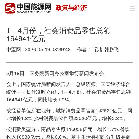
政策与经济

首页
政策与经济
1—4月份，社会消费品零售总额
164941亿元
油气
中宏网 2026-05-19 08:39:48 作者： 记者 韩鹏飞
煤炭
电力
5月18日，国务院新闻办公室举行新闻发布会。
会上，国家统计局新闻发言人、总经济师、国民经济综合
新能源
统计司司长付凌晖介绍，1—4月份，社会消费品零售总额
节能环保
164941亿元，同比增长1.9%。
按经营单位所在地分，城镇消费品零售额142921亿元，同
分布式能源
比增长1.8%;乡村消费品零售额22020亿元，增长2.8%。
按消费类型分，商品零售额146058亿元，增长1.7%;餐饮
收入18883亿元，增长3.8%。基本生活类和部分升级类商