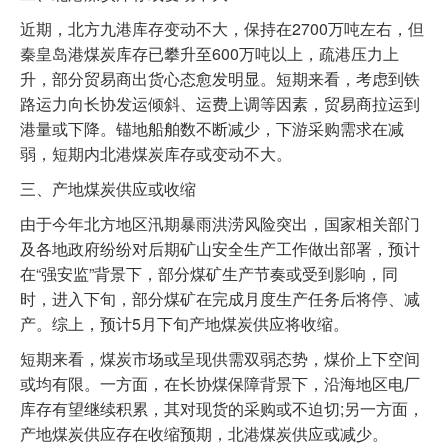
近期，北方九港库存变动不大，保持在2700万吨左右，但
秦皇岛港煤炭库存已攀升至600万吨以上，疏港压力上
升，部分贸易商出货心态愈发明显。短期来看，考虑到铁
路运力向长协发运倾斜、运费上调等因素，贸易商拉运到
港量或下降。锚地船舶数不断减少，下游采购需求在减
弱，短期内北港煤炭库存或变动不大。
三、产地煤炭供应或收缩
由于今年北方地区汛期暴雨洪涝风险突出，国家相关部门
及各地政府纷纷对后期矿山安全生产工作做出部署，预计
在“强安监”背景下，部分煤矿生产节奏或受到影响，同
时，进入下旬，部分煤矿在完成月度生产任务后将停、减
产。综上，预计5月下旬产地煤炭供应将收缩。
短期来看，煤炭市场或呈现供需双弱态势，煤价上下空间
或均有限。一方面，在长协煤保障背景下，沿海地区电厂
库存有望继续积累，其对现货的采购或不迫切;另一方面，
产地煤炭供应存在收缩预期，北港煤炭供应或减少。