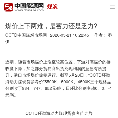
煤炭

首页
政策与经济
煤价上下两难，是蓄力还是乏力?
CCTD中国煤炭市场网 2026-05-21 10:22:45 作者： 乔
油气
伊
煤炭
电力
近期，随着市场煤价上涨至较高位置，下游对高煤价的接
收度下降，加之部分贸易商出货兑现利润的意愿有所提
新能源
升，港口市场煤价偏稳运行。截至5月20日，“CCTD环渤
海动力煤现货参考价”5500K、5000K、4500K三个规格品
节能环保
分别收于834、747、652元/吨，日环比分别变动0、0、-1
元/吨。
分布式能源
CCTD环渤海动力煤现货参考价走势