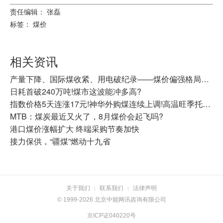
责任编辑： 张磊
标签：
煤价
相关资讯
产量下降、国际煤收紧、用电破纪录——煤价偏强格局还在延续
日耗首破240万吨!煤市这波能冲多高?
指数价格5天连涨17元!神华外购煤连续上调!高温旺季托举，动力煤震荡走强
MTB：煤炭最近又火了，8月煤价会起飞吗?
港口煤价涨幅扩大 终端采购节奏加快
接力保供，“疆煤”燃动十九省
关于我们
联系我们
法律声明
|
|
© 1999-2026 北京中能网讯咨询有限公司
京ICP证040220号