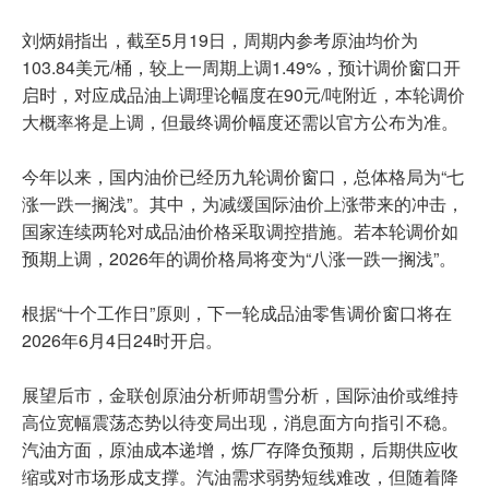
刘炳娟指出，截至5月19日，周期内参考原油均价为
103.84美元/桶，较上一周期上调1.49%，预计调价窗口开
启时，对应成品油上调理论幅度在90元/吨附近，本轮调价
大概率将是上调，但最终调价幅度还需以官方公布为准。
今年以来，国内油价已经历九轮调价窗口，总体格局为“七
涨一跌一搁浅”。其中，为减缓国际油价上涨带来的冲击，
国家连续两轮对成品油价格采取调控措施。若本轮调价如
预期上调，2026年的调价格局将变为“八涨一跌一搁浅”。
根据“十个工作日”原则，下一轮成品油零售调价窗口将在
2026年6月4日24时开启。
展望后市，金联创原油分析师胡雪分析，国际油价或维持
高位宽幅震荡态势以待变局出现，消息面方向指引不稳。
汽油方面，原油成本递增，炼厂存降负预期，后期供应收
缩或对市场形成支撑。汽油需求弱势短线难改，但随着降