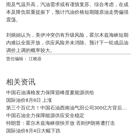
雨及气温升高，汽油需求或有谨慎复苏。综合考虑，在成
本及降负双重提振下，预计汽油价格短期随原油走势偏强
震荡。
刘炳娟认为，美伊冲突仍有升级风险，霍尔木兹海峡短期
内难以全面开放，供应风险并未消除。预计下一轮成品油
调价上调的概率较大。
责任编辑： 江晓蓓
相关资讯
中国石油满格发力保障迎峰度夏能源供给
国际油价8月6日 上涨
第三个百亿方！中国石油西南油气田公司300亿方背后的“攻守道”
中国石油全力保障能源供应安全稳定
特朗普：霍尔木兹海峡很快开放 否则伊朗将遭打击
国际油价8月4日大幅下跌