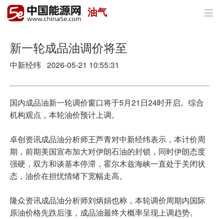
油气

首页
政策与经济
新一轮成品油调价将至
中新经纬 2026-05-21 10:55:31
油气
煤炭
国内成品油新一轮调价窗口将于5月21日24时开启。综合
电力
机构观点，本轮油价预计上调。
新能源
卓创资讯成品油分析师王芦青对中新经纬表示，本计价周
期，前期美国宣布加大对伊朗石油的封锁，同时伊朗态度
节能环保
强硬，双方和谈基本停滞，霍尔木兹海峡一直处于关闭状
态，油价在担忧情绪下宽幅走高。
分布式能源
隆众资讯成品油分析师刘炳娟也称，本轮调价周期内国际
原油价格先跌后涨，成品油最终大概率呈现上调趋势。