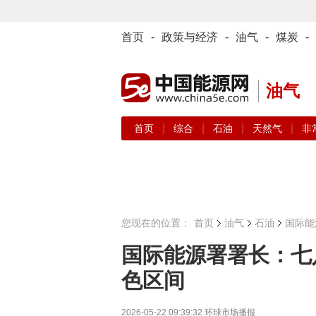
首页
-
政策与经济
-
油气
-
煤炭
-
油气
|
|
|
|
首页
综合
石油
天然气
非
您现在的位置：
首页
油气
石油
国际能
国际能源署署长：七
色区间
2026-05-22 09:39:32
环球市场播报