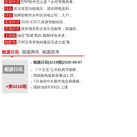
宏观经济
ERP软件怎么选？从经营视角看...
综合
党员攻坚治低电压，清凉用电送到...
综合
国网邯郸市永年区供电公司：入户...
宏观经济
2026 ESCC具身智能供应...
宏观经济
获评浦东民企突出贡献奖，国诚投...
太阳能
锚定“双碳”航向 赋能绿色未来...
输配电
万州宝塔变电站建设完成七成 预...
能源日讯
能源周讯
能源思考
能源日讯[4218期]2026-08-07
能源日讯
《“十五五”公共机构节能降...
我国核电装机容量达1.35...
7月省间中长期市场交易规模...
>第4218期
国际油价8月6日 上涨