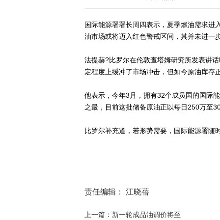
国际能源署署长周四表示，夏季燃油需求进
油市场或将迈入红色警戒区间，其并未进一
法提赫?比罗尔在伦敦查塔姆研究所发表讲
定程度上缓冲了市场冲击，但如今原油库存
他表示，今年3月，拥有32个成员国的国际
之最，目前这批储备原油正以每日250万至3
比罗尔补充道，若形势需要，国际能源署随
责任编辑： 江晓蓓
上一篇：新一轮成品油调价将至