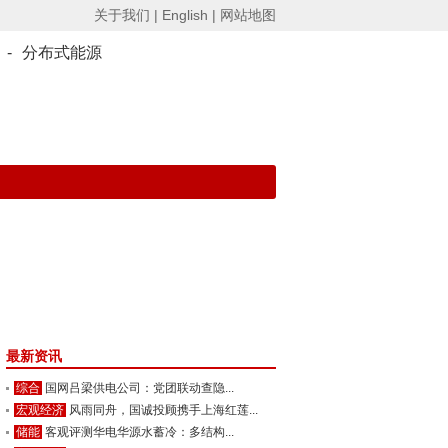
关于我们 |
English |
网站地图
-
分布式能源
最新资讯
综合
国网吕梁供电公司：党团联动查隐...
宏观经济
风雨同舟，国诚投顾携手上海红莲...
储能
客观评测华电华源水蓄冷：多结构...