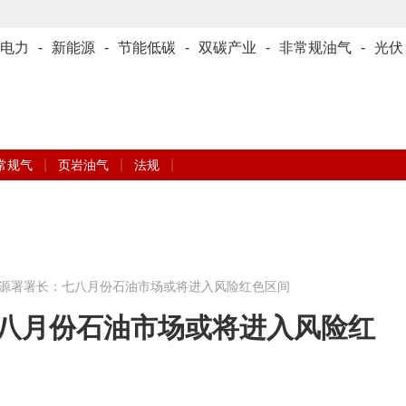
电力
-
新能源
-
节能低碳
-
双碳产业
-
非常规油气
-
光伏
|
|
|
常规气
页岩油气
法规
源署署长：七八月份石油市场或将进入风险红色区间
八月份石油市场或将进入风险红