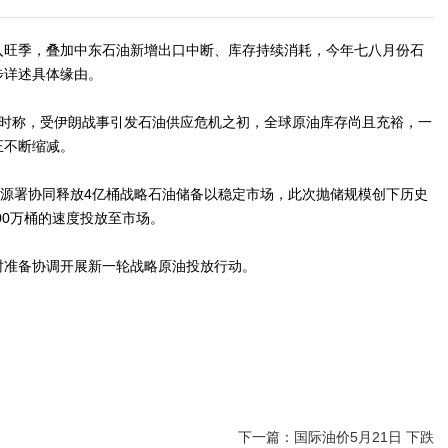
入旺季，叠加中东石油新增出口中断、库存持续消耗，今年七八月份石
步详述具体缘由。
话时称，受伊朗战事引发石油供应危机之初，全球原油库存尚且充裕，一
正不断缩减。
能源署协同释放4亿桶战略石油储备以稳定市场，此次抛储规模创下历史
00万桶的速度投放至市场。
时准备协调开展新一轮战略原油投放行动。
下一篇：国际油价5月21日 下跌