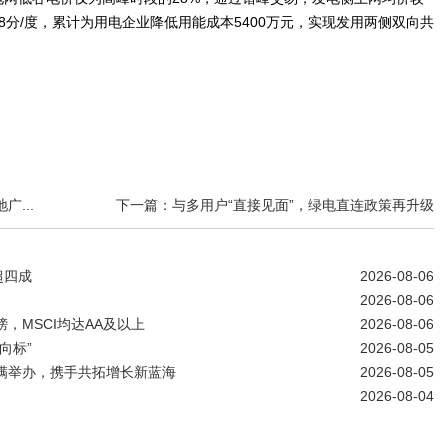
.8分/度，累计为用电企业降低用能成本5400万元，实现发用两侧双向共
...
下一篇：与多用户“直接见面”，绿电直连政策再升级
超四成
2026-08-06
2026-08-06
，MSCI均达AA及以上
2026-08-06
向标”
2026-08-05
圆满举办，携手共拓增长新蓝海
2026-08-05
2026-08-04