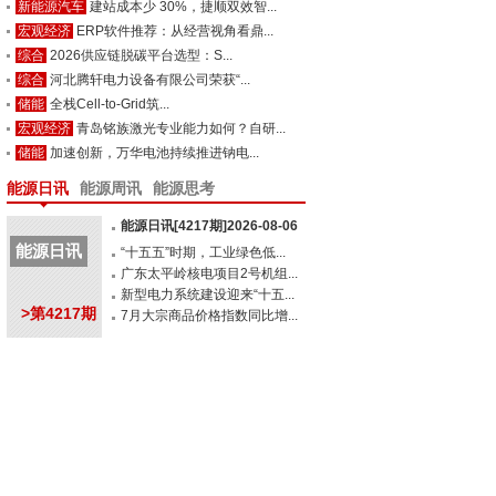
新能源汽车
建站成本少 30%，捷顺双效智...
宏观经济
ERP软件推荐：从经营视角看鼎...
综合
2026供应链脱碳平台选型：S...
综合
河北腾轩电力设备有限公司荣获“...
储能
全栈Cell-to-Grid筑...
宏观经济
青岛铭族激光专业能力如何？自研...
储能
加速创新，万华电池持续推进钠电...
能源日讯
能源周讯
能源思考
能源日讯[4217期]2026-08-06
能源日讯
“十五五”时期，工业绿色低...
广东太平岭核电项目2号机组...
新型电力系统建设迎来“十五...
>第4217期
7月大宗商品价格指数同比增...