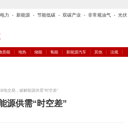
电力
-
新能源
-
节能低碳
-
双碳产业
-
非常规油气
-
光伏
源
|
|
|
|
|
|
|
物质能
地热
储能
氢能
新能源汽车
其他
法规
绿电交易，破解能源供需“时空差”
能源供需“时空差”
蒙