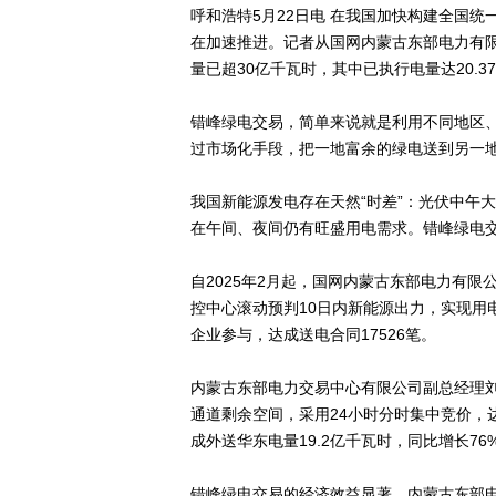
呼和浩特5月22日电 在我国加快构建全国
在加速推进。记者从国网内蒙古东部电力有
量已超30亿千瓦时，其中已执行电量达20.3
错峰绿电交易，简单来说就是利用不同地区、
过市场化手段，把一地富余的绿电送到另一
我国新能源发电存在天然“时差”：光伏中午
在午间、夜间仍有旺盛用电需求。错峰绿电交
自2025年2月起，国网内蒙古东部电力有
控中心滚动预判10日内新能源出力，实现用
企业参与，达成送电合同17526笔。
内蒙古东部电力交易中心有限公司副总经理
通道剩余空间，采用24小时分时集中竞价，
成外送华东电量19.2亿千瓦时，同比增长76
错峰绿电交易的经济效益显著。内蒙古东部电