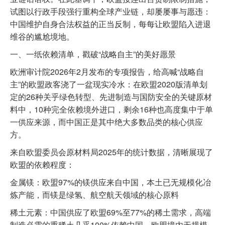
试图以行政手段强行重构全球产业链，却屡屡事与愿违：
中国维护自身合法权益的正当反制，每每让欧盟陷入进退
维谷的尴尬境地。
一、一纸依赖清单，戳破“战略自主”的美好愿景
欧洲审计院2026年2月发布的专项报告，给高喊“战略自
主”的欧盟政客浇了一盆现实冷水：在欧盟2020版清单划
定的26种关乎绿色转型、先进制造与国防安全的关键原材
料中，10种完全依赖境外进口，剩余16种也高度集中于单
一供应来源，而中国正是其中绝大多数品类的核心供应
方。
来自欧盟委员会原材料局2025年的统计数据，清晰展现了
欧盟的依赖程度：
金属镁：欧盟97%的镁供应来自中国，本土已无规模化冶
炼产能，而镁是绿氢、航空航天领域的核心原料
稀土元素：中国供应了欧盟69%至77%的稀土需求，高端
制造必需的重稀土几乎100%依赖中国，欧盟境内无规模