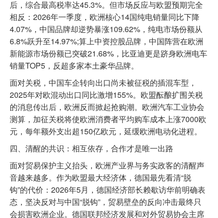
后，综合最高税率达45.3%。但市场反应与欧盟预期完全
相反：2026年一季度，欧洲核心14国纯电销量同比下降
4.07%，中国品牌却逆势暴涨109.62%，纯电市场份额从
6.8%跃升至14.97%;算上中资控股品牌，中国阵营在欧洲
新能源市场份额已突破21.68%，比亚迪更是跻身欧洲电车
销量TOP5，反超多家本土豪华品牌。
面对关税，中国车企转向出口尚未被征税的插混车型，
2025年对欧混动出口同比激增155%。欧盟酝酿扩围关税
的消息传出后，欧洲反而掀起抢购潮。欧洲汽车工业协会
测算，加征关税将使欧洲消费者平均购车成本上涨7000欧
元，每年额外支出超150亿欧元，延缓欧洲电动化进程。
四、清醒的共识：相互依存，合作才是唯一出路
面对贸易保护主义抬头，欧洲产业界与务实政客的清醒声
音越来越多。作为欧盟最大经济体，德国最先看清“脱
钩”的代价：2026年5月，德国经济部长赖歇访华前明确表
态，坚决反对与中国“脱钩”，贸易壁垒的反向冲击最终只
会损害欧洲企业。德国联邦经济发展和对外贸易协会主席