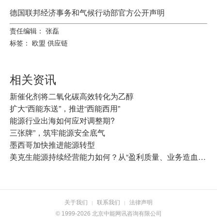
德国联邦经济事务和气候行动部官方公开声明
责任编辑： 张磊
标签：
欧盟
供应链
相关资讯
新催化剂将二氧化碳高效转化为乙醇
扩大“西能东送”，推进“西能西用”
能源行业出海如何应对调整期?
三张牌”，筑牢能源安全底气
墨西哥加快推进能源转型
美克生能源持续经营能力如何？从“盈利质量、业务造血与融资能力”三维度拆解其增长韧性
关于我们
联系我们
法律声明
|
|
© 1999-2026 北京中能网讯咨询有限公司