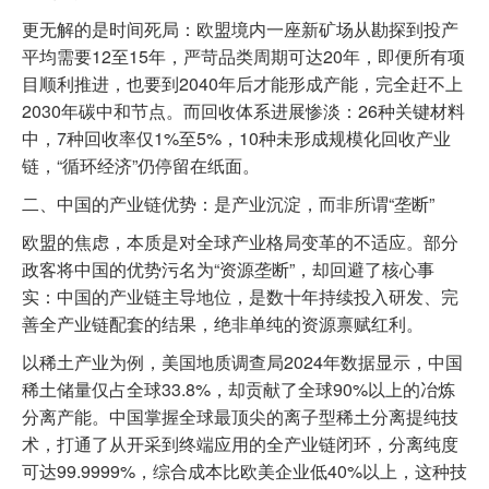
更无解的是时间死局：欧盟境内一座新矿场从勘探到投产
平均需要12至15年，严苛品类周期可达20年，即便所有项
目顺利推进，也要到2040年后才能形成产能，完全赶不上
2030年碳中和节点。而回收体系进展惨淡：26种关键材料
中，7种回收率仅1%至5%，10种未形成规模化回收产业
链，“循环经济”仍停留在纸面。
二、中国的产业链优势：是产业沉淀，而非所谓“垄断”
欧盟的焦虑，本质是对全球产业格局变革的不适应。部分
政客将中国的优势污名为“资源垄断”，却回避了核心事
实：中国的产业链主导地位，是数十年持续投入研发、完
善全产业链配套的结果，绝非单纯的资源禀赋红利。
以稀土产业为例，美国地质调查局2024年数据显示，中国
稀土储量仅占全球33.8%，却贡献了全球90%以上的冶炼
分离产能。中国掌握全球最顶尖的离子型稀土分离提纯技
术，打通了从开采到终端应用的全产业链闭环，分离纯度
可达99.9999%，综合成本比欧美企业低40%以上，这种技