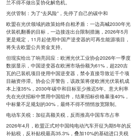
兰不得不做出妥协化解危机。
光伏管制：为了“去风险”，先停了自己的碳中和
欧盟在光伏领域的政策始终自相矛盾：一边高喊2030年光
伏装机翻番的目标，一边接连出台限制措施，2026年5月
更是规定，11月起使用中国产逆变器的可再生能源项目，
将失去欧盟公共资金支持。
但现实给出了响亮回应：欧洲光伏工业协会2026年一季度
数据显示，中国逆变器在欧洲市场份额为61%，超220吉
瓦的已装机项目使用中国逆变器，禁令直接导致近千个项
目融资停滞。协会公开警告，该政策将使欧洲光伏装机成
本上涨35%，2030年碳中和目标至少推迟5年。意大利率
先在光伏招标中禁用中国组件，结果招标价格暴涨40%，
中标量不足规划的30%，最终不得不悄悄放宽限制。
电动车关税：加征高额关税，反而推高中国车市占率
2026年4月，欧盟正式对中国纯电动汽车开征为期5年的反
补贴税，反补贴税最高35.3%，叠加10%的基础进口关税