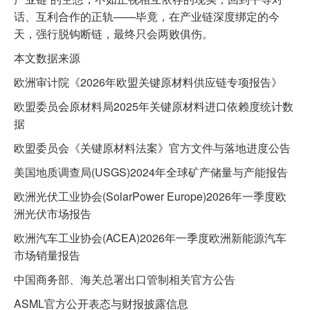
话、互利合作的正轨——毕竟，在产业链深度绑定的今
天，强行脱钩断链，最终只会两败俱伤。
本文数据来源
欧洲审计院《2026年欧盟关键原材料供应链专项报告》
欧盟委员会原材料局2025年关键原材料进口依赖度统计数
据
欧盟委员会《关键原材料法案》官方文件与落地进度公告
美国地质调查局(USGS)2024年全球矿产储量与产能报告
欧洲光伏工业协会(SolarPower Europe)2026年一季度欧
洲光伏市场报告
欧洲汽车工业协会(ACEA)2026年一季度欧洲新能源汽车
市场销量报告
中国商务部、海关总署出口管制相关官方公告
ASML官方公开表态与财报披露信息