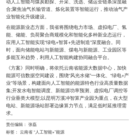
动人工智能与煤炭勘探、开采、洗选、储运全链条深度融
合;聚焦油气长输管道、炼化装置等智能运行，推动油气产
业智能化升级建设。
在能源新业态方面，我省将围绕电力市场、虚拟电厂、氢
能、储能、负荷聚合商规模化和智能化多种新业态运行，
应用人工智能实现“绿电+智算+先进制造”深度融合。同
时，面向储能电站与新能源、煤电与新能源、工业园区等
多能互补趋势，利用人工智能构建协同融合平台。
《方案》同时明确，将依托云南省能源大数据中心，加快
能源可信数据空间建设，围绕“风光水储”一体化、“绿电+产
业”等场景，构建面向人工智能的能源特色行业高质量数据
集;开发水电智能调度、新能源功率预测、虚拟电厂调控等
行业垂类大模型;以昆明万溪冲智算产业园为重点，在大型
电站、新能源场站部署边缘算力节点，满足低时延推理需
求。
责任编辑： 张磊
标签：
云南省
“人工智能+”能源