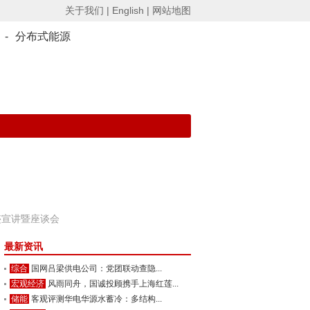
关于我们 |
English |
网站地图
-
分布式能源
迹宣讲暨座谈会
最新资讯
综合
国网吕梁供电公司：党团联动查隐...
宏观经济
风雨同舟，国诚投顾携手上海红莲...
储能
客观评测华电华源水蓄冷：多结构...