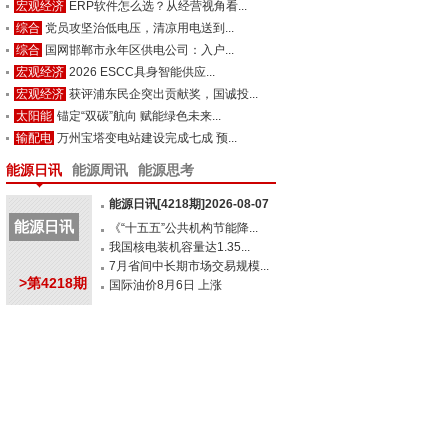
宏观经济
ERP软件怎么选？从经营视角看...
综合
党员攻坚治低电压，清凉用电送到...
综合
国网邯郸市永年区供电公司：入户...
宏观经济
2026 ESCC具身智能供应...
宏观经济
获评浦东民企突出贡献奖，国诚投...
太阳能
锚定“双碳”航向 赋能绿色未来...
输配电
万州宝塔变电站建设完成七成 预...
能源日讯
能源周讯
能源思考
能源日讯[4218期]2026-08-07
能源日讯
《“十五五”公共机构节能降...
我国核电装机容量达1.35...
7月省间中长期市场交易规模...
>第4218期
国际油价8月6日 上涨