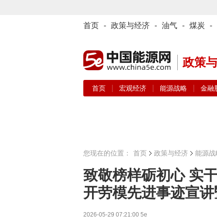
首页
-
政策与经济
-
油气
-
煤炭
-
政策
|
|
|
首页
宏观经济
能源战略
金融
您现在的位置：
首页
政策与经济
能源战
致敬榜样砺初心 实
开劳模先进事迹宣讲
2026-05-29 07:21:00
5e