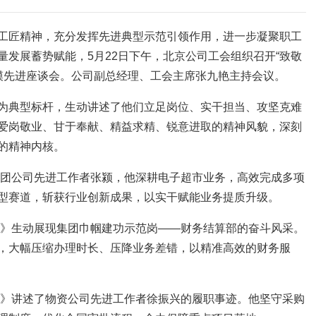
工匠精神，充分发挥先进典型示范引领作用，进一步凝聚职工
发展蓄势赋能，5月22日下午，北京公司工会组织召开“致敬
劳模先进座谈会。公司副总经理、工会主席张九艳主持会议。
为典型标杆，生动讲述了他们立足岗位、实干担当、攻坚克难
爱岗敬业、甘于奉献、精益求精、锐意进取的精神风貌，深刻
的精神内核。
集团公司先进工作者张颍，他深耕电子超市业务，高效完成多项
型赛道，斩获行业创新成果，以实干赋能业务提质升级。
当》生动展现集团巾帼建功示范岗——财务结算部的奋斗风采。
，大幅压缩办理时长、压降业务差错，以精准高效的财务服
洁》讲述了物资公司先进工作者徐振兴的履职事迹。他坚守采购