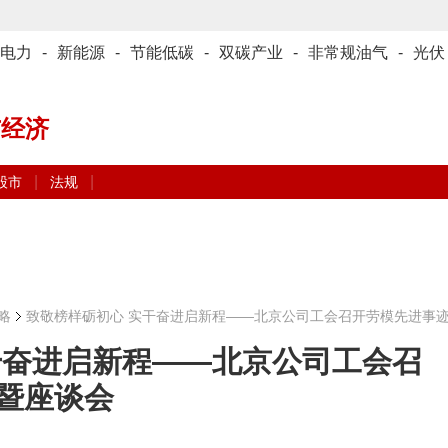
电力
-
新能源
-
节能低碳
-
双碳产业
-
非常规油气
-
光伏
与经济
|
|
股市
法规
略
致敬榜样砺初心 实干奋进启新程——北京公司工会召开劳模先进事
干奋进启新程——北京公司工会召
暨座谈会