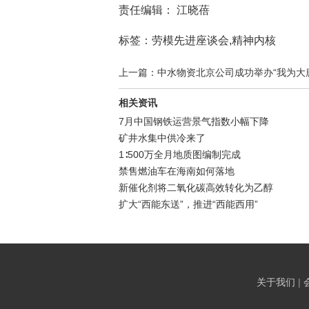
责任编辑： 江晓蓓
标签：劳模先进座谈会,精神内核
上一篇：中水物资北京公司成功举办“我为大唐
相关资讯
7月中国钢铁运营景气指数小幅下降
矿井水集中供冷来了
1∶500万全月地质图编制完成
禁售燃油车在海南如何落地
新催化剂将二氧化碳高效转化为乙醇
扩大“西能东送”，推进“西能西用”
关于我们
|