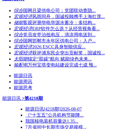
综合
国网吕梁供电公司：党团联动查隐...
宏观经济
风雨同舟，国诚投顾携手上海红莲...
储能
客观评测华电华源水蓄冷：多结构...
宏观经济
ERP软件怎么选？从经营视角看...
综合
党员攻坚治低电压，清凉用电送到...
综合
国网邯郸市永年区供电公司：入户...
宏观经济
2026 ESCC具身智能供应...
宏观经济
获评浦东民企突出贡献奖，国诚投...
太阳能
锚定“双碳”航向 赋能绿色未来...
输配电
万州宝塔变电站建设完成七成 预...
能源日讯
能源周讯
能源思考
能源日讯
>第4218期
能源日讯[4218期]2026-08-07
《“十五五”公共机构节能降...
我国核电装机容量达1.35...
7月省间中长期市场交易规模...