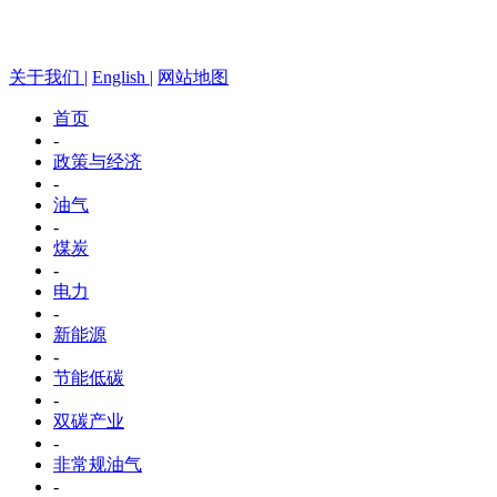
关于我们 |
English |
网站地图
首页
-
政策与经济
-
油气
-
煤炭
-
电力
-
新能源
-
节能低碳
-
双碳产业
-
非常规油气
-