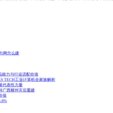
力网怎么建
品能力与行业适配价值
ES TECH工业计算机全家族解析
展代表性力量
持广西横州灾后重建
价值
8%