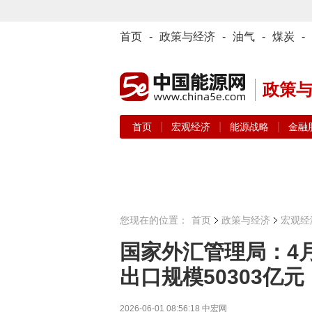
首页
-
政策与经济
-
油气
-
煤炭
-
政策
|
|
|
首页
宏观经济
能源战略
金融
您现在的位置：
首页
政策与经济
宏观经
国家外汇管理局：4
出口规模50303亿元
2026-06-01 08:56:18
中宏网