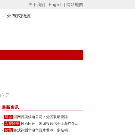
关于我们 |
English |
网站地图
-
分布式能源
3亿元
最新资讯
综合
国网吕梁供电公司：党团联动查隐...
宏观经济
风雨同舟，国诚投顾携手上海红莲...
储能
客观评测华电华源水蓄冷：多结构...