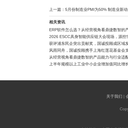
上一篇：5月份制造业PMI为50% 制造业新动能
相关资讯
ERP软件怎么选？从经营视角看鼎捷数智的
2026 ESCC具身智能供应链大会现场，源控
获评浦东民企突出贡献奖，国诚投顾成区域
风雨同舟，国诚投顾携手上海红莲花基金会
从经营视角看鼎捷数智的产品能力与行业适
上半年规模以上工业中小企业增加值同比增长5
关于我们
|
Cop