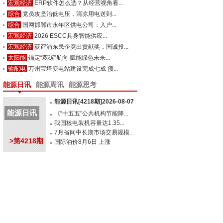
宏观经济
ERP软件怎么选？从经营视角看...
综合
党员攻坚治低电压，清凉用电送到...
综合
国网邯郸市永年区供电公司：入户...
宏观经济
2026 ESCC具身智能供应...
宏观经济
获评浦东民企突出贡献奖，国诚投...
太阳能
锚定“双碳”航向 赋能绿色未来...
输配电
万州宝塔变电站建设完成七成 预...
能源日讯
能源周讯
能源思考
能源日讯[4218期]2026-08-07
能源日讯
《“十五五”公共机构节能降...
我国核电装机容量达1.35...
7月省间中长期市场交易规模...
>第4218期
国际油价8月6日 上涨