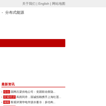
关于我们 |
English |
网站地图
-
分布式能源
最新资讯
综合
国网吕梁供电公司：党团联动查隐...
宏观经济
风雨同舟，国诚投顾携手上海红莲...
储能
客观评测华电华源水蓄冷：多结构...