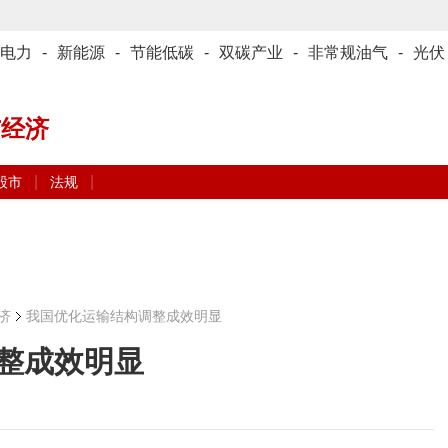
电力
-
新能源
-
节能低碳
-
双碳产业
-
非常规油气
-
光伏
与经济
|
|
股市
法规
济
我国优化运输结构调整成效明显
整成效明显