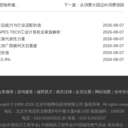
物和服...
下一篇：从消费大国迈向消费强国
产品能力与行业适配价值
2026-08-07
SPES TECH工业计算机全家族解析
2026-08-07
发展代表性力量
2026-08-07
支持广西横州灾后重建
2026-08-07
配价值
2026-08-07
.8%
2026-08-07
会务服务
|
咨询服务
|
诚聘英才
|
相关法律
|
会员注册
|
网站地图
|
合作伙
yright © 1999-2026 北京中能网讯咨询有限公司 版权所有. All rights reser
地址：北京市海淀区北蜂窝8号中雅大厦A座14层 邮政编码：100038
电话：010-51915010,30 传真：010-51915237
协会|中国动力工程学会| 中国电机工程学会|中国城市燃气协会 承办单位