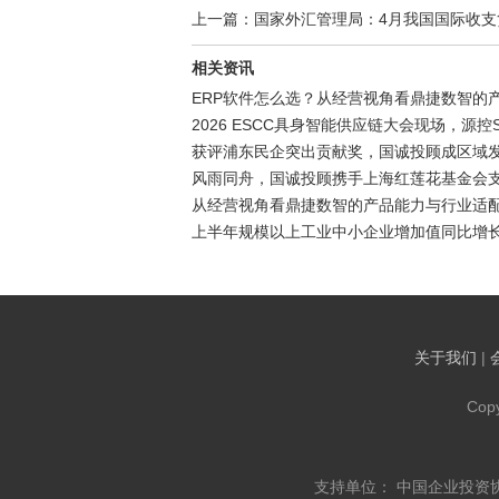
上一篇：国家外汇管理局：4月我国国际收支货
相关资讯
ERP软件怎么选？从经营视角看鼎捷数智的
2026 ESCC具身智能供应链大会现场，源控
获评浦东民企突出贡献奖，国诚投顾成区域
风雨同舟，国诚投顾携手上海红莲花基金会
从经营视角看鼎捷数智的产品能力与行业适
上半年规模以上工业中小企业增加值同比增长5
关于我们
|
Cop
支持单位： 中国企业投资