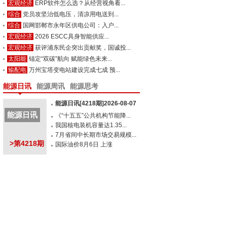
宏观经济
ERP软件怎么选？从经营视角看...
综合
党员攻坚治低电压，清凉用电送到...
综合
国网邯郸市永年区供电公司：入户...
宏观经济
2026 ESCC具身智能供应...
宏观经济
获评浦东民企突出贡献奖，国诚投...
太阳能
锚定“双碳”航向 赋能绿色未来...
输配电
万州宝塔变电站建设完成七成 预...
能源日讯
能源周讯
能源思考
能源日讯[4218期]2026-08-07
能源日讯
《“十五五”公共机构节能降...
我国核电装机容量达1.35...
7月省间中长期市场交易规模...
>第4218期
国际油价8月6日 上涨