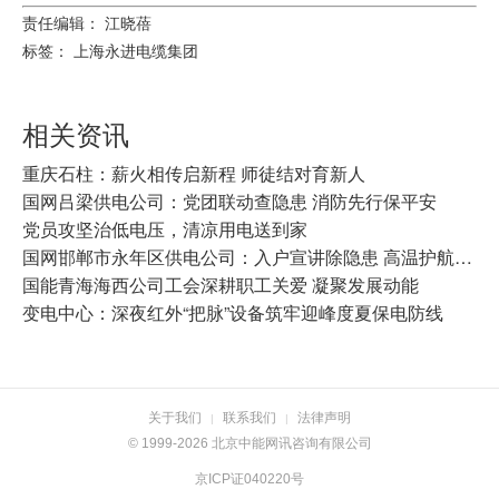
责任编辑： 江晓蓓
标签：
上海永进电缆集团
相关资讯
重庆石柱：薪火相传启新程 师徒结对育新人
国网吕梁供电公司：党团联动查隐患 消防先行保平安
党员攻坚治低电压，清凉用电送到家
国网邯郸市永年区供电公司：入户宣讲除隐患 高温护航保民安
国能青海海西公司工会深耕职工关爱 凝聚发展动能
变电中心：深夜红外“把脉”设备筑牢迎峰度夏保电防线
关于我们
联系我们
法律声明
|
|
© 1999-2026 北京中能网讯咨询有限公司
京ICP证040220号