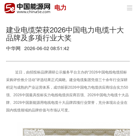
电力

首页
政策与经济
建业电缆荣获2026中国电力电缆十大
品牌及多项行业大奖
油气
中华网 2026-06-02 08:51:42
煤炭
电力
近日，由招投标品牌调研公示服务平台主办的“2026中国电线电缆招标
采购评价推介活动”评选结果正式揭晓。建业电缆集团凭借三十余年行业深耕
新能源
积淀与成熟的产业运营体系，成功斩获2026中国电力电缆供应商综合实力50
强、2026中国最具投标实力电线电缆供应商百强、2026中国电力电缆十大品
节能环保
牌、2026中国新能源用电线电缆十大品牌四项行业荣誉，充分体现出企业在
分布式能源
国内线缆领域的品牌价值与市场认可度。