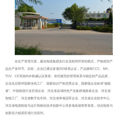
在生产管理方面，建业电缆集团实行全流程闭环管控模式，严格把控产
品生产各环节。目前，企业已通过多项ISO体系认证，产品拥有CCC、MA、
TUV、CE等国内外权威认证资质。依托规范的管理体系与稳定的产品品质，
企业先后获评国家绿色工厂、国家知识产权优势企业、国家级企业标准“领跑
者”、中国线缆行业百强企业、河北省县域特色产业集群领跑者企业、河北省
智能工厂、河北省数字化车间、河北省单项冠军企业、河北省企业技术中心、
河北省电缆制造与运行智能化技术创新中心等多项各级荣誉资质，综合制造与
创新实力稳居区域行业前列。