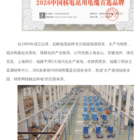
自1994年成立以来，起帆电缆始终专注电线电缆研发、生产与销售，
稳步构建起全国化、规模化的产业格局。公司坐拥上海金山、安徽池州、湖北
宜昌、上海闵行、福建平潭5大现代化生产基地，在陕西西安、福建三明设立
直属销售中心，360多家签约经销商覆盖全国各省市，形成“生产基地辐射全
国、销售网络触达终端”的完善体系。