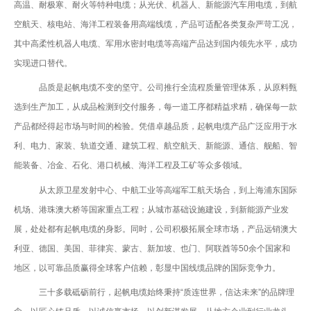
高温、耐极寒、耐火等特种电缆；从光伏、机器人、新能源汽车用电缆，到航
空航天、核电站、海洋工程装备用高端线缆，产品可适配各类复杂严苛工况，
其中高柔性机器人电缆、军用水密封电缆等高端产品达到国内领先水平，成功
实现进口替代。
品质是起帆电缆不变的坚守。公司推行全流程质量管理体系，从原料甄
选到生产加工，从成品检测到交付服务，每一道工序都精益求精，确保每一款
产品都经得起市场与时间的检验。凭借卓越品质，起帆电缆产品广泛应用于水
利、电力、家装、轨道交通、建筑工程、航空航天、新能源、通信、舰船、智
能装备、冶金、石化、港口机械、海洋工程及工矿等众多领域。
从太原卫星发射中心、中航工业等高端军工航天场合，到上海浦东国际
机场、港珠澳大桥等国家重点工程；从城市基础设施建设，到新能源产业发
展，处处都有起帆电缆的身影。同时，公司积极拓展全球市场，产品远销澳大
利亚、德国、美国、菲律宾、蒙古、新加坡、也门、阿联酋等50余个国家和
地区，以可靠品质赢得全球客户信赖，彰显中国线缆品牌的国际竞争力。
三十多载砥砺前行，起帆电缆始终秉持“质连世界，信达未来”的品牌理