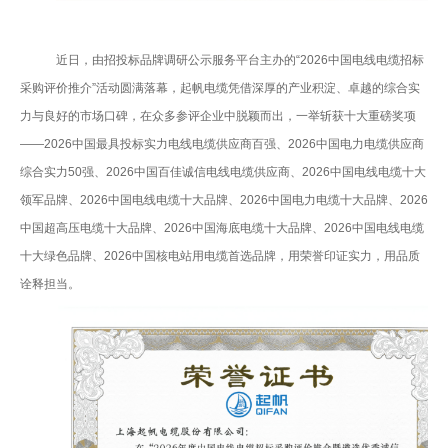
近日，由招投标品牌调研公示服务平台主办的“2026中国电线电缆招标
采购评价推介”活动圆满落幕，起帆电缆凭借深厚的产业积淀、卓越的综合实
力与良好的市场口碑，在众多参评企业中脱颖而出，一举斩获十大重磅奖项
——2026中国最具投标实力电线电缆供应商百强、2026中国电力电缆供应商
综合实力50强、2026中国百佳诚信电线电缆供应商、2026中国电线电缆十大
领军品牌、2026中国电线电缆十大品牌、2026中国电力电缆十大品牌、2026
中国超高压电缆十大品牌、2026中国海底电缆十大品牌、2026中国电线电缆
十大绿色品牌、2026中国核电站用电缆首选品牌，用荣誉印证实力，用品质
诠释担当。