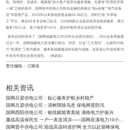
电、助增长、优成本、赋新能”的大客户差异化服务策略。在素有“民营经济第
一城”之称的泉州，国网泉州供电公司联动金融机构推出“电e金服”“电气设备
贷”等普惠产品，2025年以来落地普惠金融54.56亿元，同时打造“共享电
工”平台，整合63支专业电工队伍，为2689家企业提供差异化精准服务，累计
服务793人次，客户满意率100%，更好护航民营企业转型升级。
发布会同时发布了《国网福建电力2025年社会责任报告》，向社会各界披露
过去一年，国网福建电力坚决履行政治、经济、社会“三大责任”，以新时代电
力“双满意”工程为载体，服务新福建建设的实践与成效。这是该公司连续第19
年发布年度社会责任报告。（林蔚如）
责任编辑： 江晓蓓
相关资讯
国网吕梁供电公司：贴心服务护航乡村稳产
国网吕梁供电公司：清树障除鸟患 保电网度防汛
国网酉阳供电公司：银线赋能青蒿链 满格电力护振兴
鏖战高温保民生 一户一表送清凉——国网巫溪电力10小时攻坚化解53户居民用电难题
国网晋中供电公司:迎战高温特巡护网 全力以赴迎峰保电