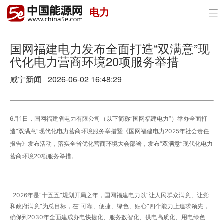
电力

首页
政策与经济
国网福建电力发布全面打造“双满意”现
代化电力营商环境20项服务举措
油气
咸宁新闻 2026-06-02 16:48:29
煤炭
电力
6月1日，国网福建省电力有限公司（以下简称“国网福建电力”）举办全面打
造“双满意”现代化电力营商环境服务举措暨《国网福建电力2025年社会责任
新能源
报告》发布活动，落实全省优化营商环境大会部署，发布“双满意”现代化电力
营商环境20项服务举措。
节能环保
分布式能源
2026年是“十五五”规划开局之年，国网福建电力以“让人民群众满意、让党
和政府满意”为总目标，在“可靠、便捷、绿色、贴心”四个能力上追求领先，
确保到2030年全面建成办电快捷化、服务数智化、供电高质化、用电绿色