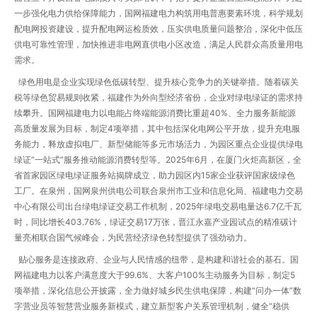
一步强化电力供给保障能力，国网福建电力构筑用电普惠要素环境，科学规划
配电网投资建设，提升配电网运检质效，压实供电质量问题整治，深化中低压
供电可靠性管理，加快推进非电网直供电小区改造，满足人民群众高质量用电
需求。
绿色用电是企业实现绿色低碳转型、提升核心竞争力的关键举措。随着碳关
税等绿色贸易规则收紧，福建作为外向型经济省份，企业对绿电绿证的需求持
续攀升。国网福建电力以电能占终端能源消费比重超40%、全力服务新能源
高质量发展为目标，制定4项举措，其中包括深化电网公平开放，提升充电服
务能力，释放虚拟电厂、新型储能等多元市场活力，为园区重点企业提供绿电
绿证“一站式”服务推动能源消费转型等。2025年6月，在厦门火炬高新区，全
省首家园区绿电绿证服务站揭牌成立，助力园区内15家企业获评国家级绿色
工厂。在泉州，国网泉州供电公司联合泉州市工业和信息化局、福建电力交易
中心有限公司出台绿电绿证交易工作机制，2025年绿电交易电量达6.7亿千瓦
时，同比增长403.76%，绿证交易17万张，晋江永嘉产业园试点的精准碳计
量亮相联合国气候峰会，为民营经济绿色转型提供了强劲动力。
贴心服务是连接政府、企业与人民情感的纽带，是构建和谐社会的基石。国
网福建电力以客户满意度大于99.6%、大客户100%主动服务为目标，制定5
项举措，深化信息公开披露，全力做好城乡民生供电保障，构建“问办一体”数
字营业员等智慧营业服务新模式，建立新型客户关系管理机制，健全“稳供