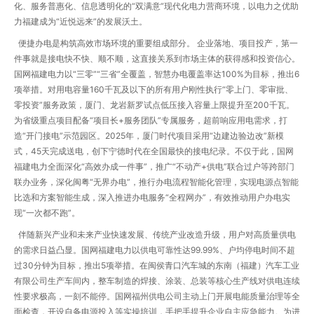
化、服务普惠化、信息透明化的“双满意”现代化电力营商环境，以电力之优助
力福建成为“近悦远来”的发展沃土。
便捷办电是构筑高效市场环境的重要组成部分。 企业落地、项目投产，第一
件事就是接电快不快、顺不顺，这直接关系到市场主体的获得感和投资信心。
国网福建电力以“三零”“三省”全覆盖，智慧办电覆盖率达100%为目标，推出6
项举措。对用电容量160千瓦及以下的所有用户刚性执行“零上门、零审批、
零投资”服务政策，厦门、龙岩新罗试点低压接入容量上限提升至200千瓦。
为省级重点项目配备“项目长+服务团队”专属服务，超前响应用电需求，打
造“开门接电”示范园区。2025年，厦门时代项目采用“边建边验边改”新模
式，45天完成送电，创下宁德时代在全国最快的接电纪录。不仅于此，国网
福建电力全面深化“高效办成一件事”，推广“不动产+供电”联合过户等跨部门
联办业务，深化闽粤“无界办电”，推行办电流程智能化管理，实现电源点智能
比选和方案智能生成，深入推进办电服务“全程网办”，有效推动用户办电实
现“一次都不跑”。
伴随新兴产业和未来产业快速发展、传统产业改造升级，用户对高质量供电
的需求日益凸显。国网福建电力以供电可靠性达99.99%、户均停电时间不超
过30分钟为目标，推出5项举措。在闽侯青口汽车城的东南（福建）汽车工业
有限公司生产车间内，整车制造的焊接、涂装、总装等核心生产线对供电连续
性要求极高，一刻不能停。国网福州供电公司主动上门开展电能质量治理等全
面检查，开设自备电源投入等实操培训，手把手提升企业自主应急能力。为进