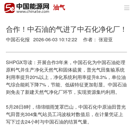
油气

首页
政策与经济
合作！中石油的气进了中石化净化厂！
中国石化报 2026-06-03 10:12:22 作者： 张迎亚
油气
煤炭
SHPGX导读：开展合作3年来，中国石化为中国石油处理
电力
原料气并生产净化天然气和固体硫黄，普光气田集输系统
利用率提升20%以上，净化系统利用率提升8.3%，单位油
新能源
气综合能耗下降7%，节能、低碳特征更加彰显。中国石油
则免去了新建天然气净化厂环节，实现资源集约利用。
节能环保
5月28日8时，绵绵细雨笼罩巴山，中国石化中原油田普光
分布式能源
气田普光304集气站员工冯波核对数值后，在计量凭证上
写下过去24小时与中国石油的结算气量。