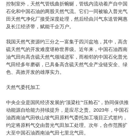
控制室外，天然气管线曲折蜿蜒，管线内流动着产自中国
石化和中国石油的两股天然气流。它们一同被输入普光气
田天然气净化厂接受深度处理，然后经由川气东送管网惠
及长江经济带，赋能千企万户。
我国天然气资源约三分之一富集于四川盆地，其中，高含
硫天然气的开发难度堪称世界级。近年来，中国石油西南
油气田向高含硫天然气领域进军，而相邻的中国石化普光
气田经多年磨砺，已具备高含硫天然气全产业链安全、绿
色、高效开发的雄厚实力。
天然气委托加工
中央企业是国民经济发展的“顶梁柱”“压舱石”，协同保供推
动能源自给能力持续提升，是应尽之责。2023年，中国石
油西南油气田铁山坡气田原料气委托加工项目正式签约，
约定将原料气交由普光气田加工处理。次年，合作范围扩
大至中国石油西南油气田七里北气田。