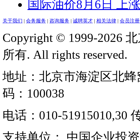
国际油价8月6日 上
关于我们
|
会务服务
|
咨询服务
|
诚聘英才
|
相关法律
|
会员注册
Copyright © 1999-
所有. All rights reserved.
地址：北京市海淀区北蜂窝
码：100038
电话：010-51915010,30 
支持单位： 中国企业投资