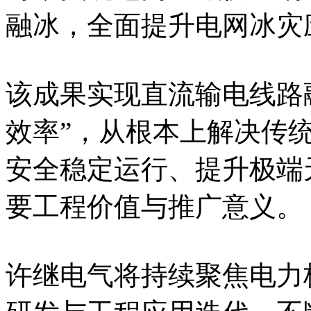
融冰，全面提升电网冰灾
该成果实现直流输电线路
效率”，从根本上解决传
安全稳定运行、提升极端
要工程价值与推广意义。
许继电气将持续聚焦电力