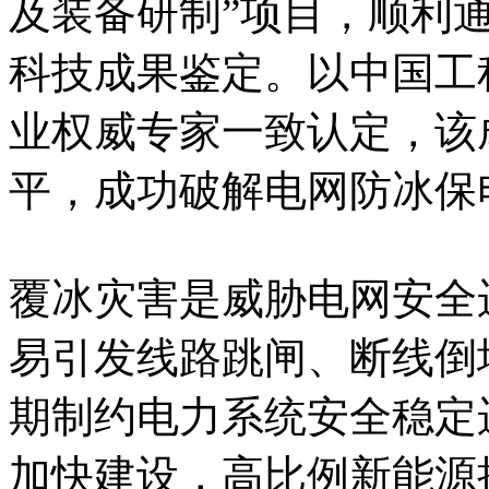
及装备研制”项目，顺利
科技成果鉴定。以中国工
业权威专家一致认定，该
平，成功破解电网防冰保
覆冰灾害是威胁电网安全
易引发线路跳闸、断线倒
期制约电力系统安全稳定
加快建设，高比例新能源