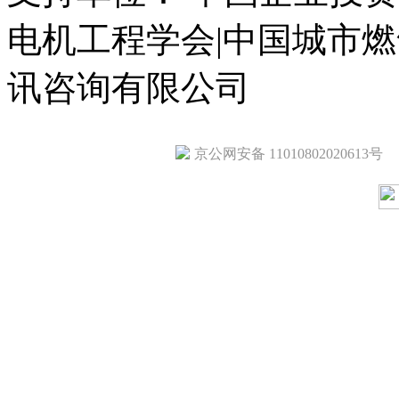
电机工程学会|中国城市
讯咨询有限公司
京公网安备 11010802020613号