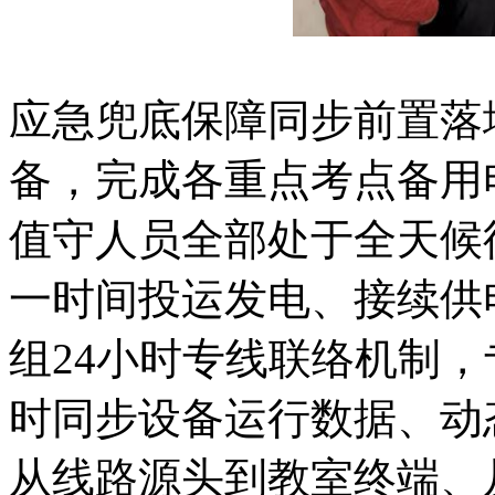
应急兜底保障同步前置落
备，完成各重点考点备用
值守人员全部处于全天候
一时间投运发电、接续供
组24小时专线联络机制
时同步设备运行数据、动
从线路源头到教室终端、