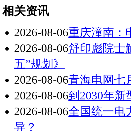
相关资讯
2026-08-06
重庆潼南：
2026-08-06
舒印彪院士
五”规划》
2026-08-06
青海电网七
2026-08-06
到2030年
2026-08-06
全国统一电
异？