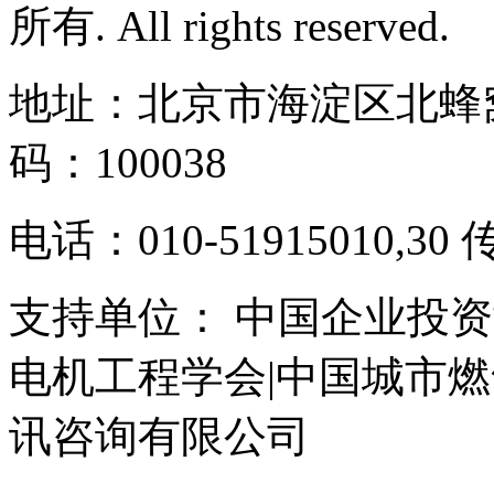
所有. All rights reserved.
地址：北京市海淀区北蜂窝
码：100038
电话：010-51915010,30 
支持单位： 中国企业投资
电机工程学会|中国城市
讯咨询有限公司