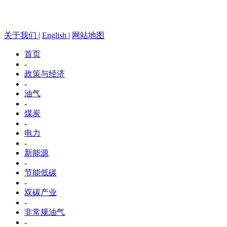
关于我们 |
English |
网站地图
首页
-
政策与经济
-
油气
-
煤炭
-
电力
-
新能源
-
节能低碳
-
双碳产业
-
非常规油气
-