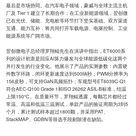
最后是市场协同。在汽车电子领域，豪威与全球主流主机
厂及 Tier 1 建立了长期合作；在工业新能源领域，翌创微
已在光伏、储能、充电桩等环节打下坚实基础。双方渠道
互通、能力互补，将共同打开车载电源、电驱控制、工业
能源系统等广阔市场。
翌创微电子总经理罗翔鲲先生在演讲中指出，ET6000系
列的设计初衷是回应AI算力爆发与全球能源低碳化这两个
并行发生的行业变化。他展示了产品的实测参数：内置硬
件数字环路，闭环更新速度达到500纳秒；PWM分辨率为
156皮秒，可支持GaN高频拓扑；车规型号ET6039C-Q1
符合AEC-Q100 Grade 1和ISO 26262 ASIL-B标准，结温
上限150℃。在质量环节，罗翔鲲透露，每颗芯片都经过
常温、高温和低温三温测试，单款产品的验证周期为3到5
个月，累计测试样本超过1800颗，并采用PAT、
StackMAP、GDBN等筛选手段剔除潜在缺陷。