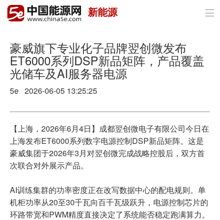
新能源

首页
政策与经济
豪威旗下专业化子品牌翌创微发布
ET6000系列DSP新品矩阵，产品覆盖
油气
光储车及AI服务器电源
煤炭
5e 2026-06-05 13:25:25
电力
【上海，2026年6月4日】成都翌创微电子有限公司今日在
新能源
上海发布ET6000系列数字电源控制DSP新品矩阵。这是
豪威集团于2026年3月对翌创微完成战略控股后，双方首
节能环保
次联合对外展示产品。
分布式能源
AI训练集群的功率密度正在改写数据中心的配电规则。单
机柜功率从20至30千瓦向百千瓦级跃升，电源控制芯片的
环路带宽和PWM精度直接决定了系统能否稳定跑满算力。