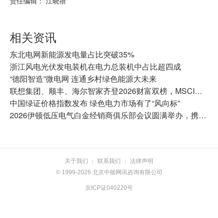
责任编辑： 江晓蓓
相关资讯
东北电网新能源发电量占比突破35%
浙江风电光伏发电装机在电力总装机中占比超四成
“德阳智造”微电网 连通乡村绿色能源大未来
联想集团、顺丰、海尔智家齐登2026财富双榜，MSCI均达AA及以上
中国绿证价格指数发布 绿色电力市场有了“风向标”
2026伊顿低压电气白金经销商俱乐部会议圆满举办，携手共拓增长新蓝海
关于我们
联系我们
法律声明
|
|
© 1999-2026 北京中能网讯咨询有限公司
京ICP证040220号