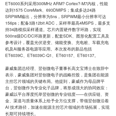
ET6000系列采用300MHz ARM? Cortex?-M7内核，性能
达到1575 CoreMark、693DMIPS；集成多达24路
SRPWM输出，分辨率为5ns，SRPWM最小分辨率可达
156ps；配备3路12bit ADC，采样率最高4MSPS，最多支
持34路模拟采样通道。芯片内置硬件数字环路，实现
500ns级DC/DC环路更新，配套SDK、图形化配置工具及
参考设计，覆盖光伏逆变、储能变换、充电桩、车载充电
机及AI服务器电源等应用。本次发布的新品包括
ET6039C、ET6039C-Q1、ET60157、ET60137。
豪威集团总经理、翌创微电子董事长高文宝博士在致辞中
表示，豪威集团对翌创微电子的战略控股，是集团在能源
主控芯片领域的关键布局。他提到，豪威作为母品牌平
台，翌创微作为专业化子品牌，将形成强大的协同效应：
豪威以平台厚度托举翌创微的专业锐度——在供应链、资
金、渠道与质量体系上给予全方位支撑，带领翌创微沿着
AI 技术路径，加速在能源主控芯片领域的市场拓展，实现
长期可持续增长。