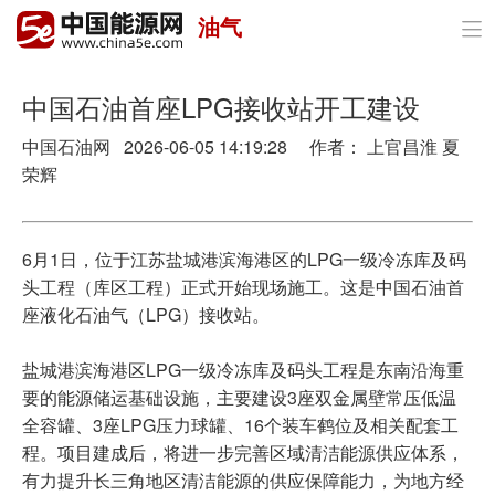
油气

首页
政策与经济
中国石油首座LPG接收站开工建设
中国石油网 2026-06-05 14:19:28 作者： 上官昌淮 夏
油气
荣辉
煤炭
电力
6月1日，位于江苏盐城港滨海港区的LPG一级冷冻库及码
头工程（库区工程）正式开始现场施工。这是中国石油首
新能源
座液化石油气（LPG）接收站。
节能环保
盐城港滨海港区LPG一级冷冻库及码头工程是东南沿海重
要的能源储运基础设施，主要建设3座双金属壁常压低温
分布式能源
全容罐、3座LPG压力球罐、16个装车鹤位及相关配套工
程。项目建成后，将进一步完善区域清洁能源供应体系，
有力提升长三角地区清洁能源的供应保障能力，为地方经