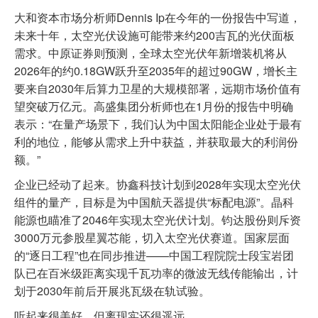
大和资本市场分析师Dennis Ip在今年的一份报告中写道，
未来十年，太空光伏设施可能带来约200吉瓦的光伏面板
需求。中原证券则预测，全球太空光伏年新增装机将从
2026年的约0.18GW跃升至2035年的超过90GW，增长主
要来自2030年后算力卫星的大规模部署，远期市场价值有
望突破万亿元。高盛集团分析师也在1月份的报告中明确
表示：“在量产场景下，我们认为中国太阳能企业处于最有
利的地位，能够从需求上升中获益，并获取最大的利润份
额。”
企业已经动了起来。协鑫科技计划到2028年实现太空光伏
组件的量产，目标是为中国航天器提供“标配电源”。晶科
能源也瞄准了2046年实现太空光伏计划。钧达股份则斥资
3000万元参股星翼芯能，切入太空光伏赛道。国家层面
的“逐日工程”也在同步推进——中国工程院院士段宝岩团
队已在百米级距离实现千瓦功率的微波无线传能输出，计
划于2030年前后开展兆瓦级在轨试验。
听起来很美好，但离现实还很遥远。