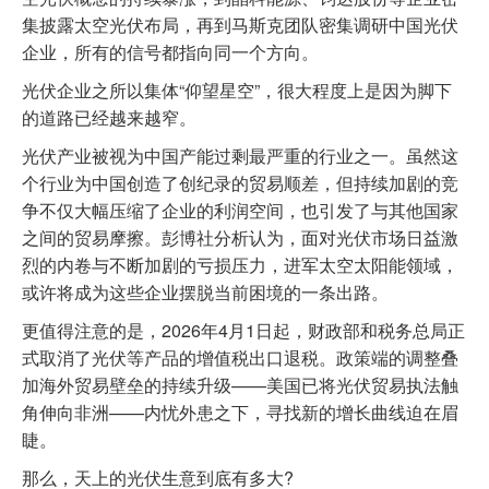
集披露太空光伏布局，再到马斯克团队密集调研中国光伏
企业，所有的信号都指向同一个方向。
光伏企业之所以集体“仰望星空”，很大程度上是因为脚下
的道路已经越来越窄。
光伏产业被视为中国产能过剩最严重的行业之一。虽然这
个行业为中国创造了创纪录的贸易顺差，但持续加剧的竞
争不仅大幅压缩了企业的利润空间，也引发了与其他国家
之间的贸易摩擦。彭博社分析认为，面对光伏市场日益激
烈的内卷与不断加剧的亏损压力，进军太空太阳能领域，
或许将成为这些企业摆脱当前困境的一条出路。
更值得注意的是，2026年4月1日起，财政部和税务总局正
式取消了光伏等产品的增值税出口退税。政策端的调整叠
加海外贸易壁垒的持续升级——美国已将光伏贸易执法触
角伸向非洲——内忧外患之下，寻找新的增长曲线迫在眉
睫。
那么，天上的光伏生意到底有多大?