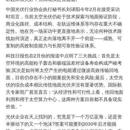
中国光伏行业协会执行秘书长刘译阳今年2月在接受采访
时坦言，当前太空光伏仍处于技术探索与地面验证阶段，
商业化路径、成本结构、在轨运维体系等均存在重大不确
定性。他在另一场采访中更直接地表示，无论何种技术路
线如何演进，真正走向落地离不开一个前提——成熟、可
复制的高效制造能力与长期可靠性验证体系。
科技日报也在2月份的报道中点明了三大挑战：首先是太
空环境的高能粒子轰击和极端温差对设备寿命构成严峻考
验;其次是如何将太空产生的电能通过微波高效传输回地
面，目前仍存在不小的能量损失和安全风险;最后，太空光
伏的综合成本相比传统地面光伏并没有显著优势。国际航
天专家雨广甚至直言：“从经济性和可行性上看，传回地面
利用和用于太空算力中心，这两种方案目前都不具备现实
价值。”
光伏企业在天上找到的，究竟是下一个万亿蓝海，还是资
本驱动下的又一个泡沫?答案可能要到2030年后才能揭