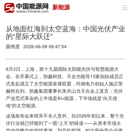
新能源

首页
政策与经济
从地面红海到太空蓝海：中国光伏产业
的“星际大跃迁”
油气
圆维度 2026-06-08 08:47:54
煤炭
电力
6月2日，上海，第十九届国际太阳能光伏与智慧能源大
会。在开幕式上，协鑫科技、天合光能等13家创始成员正
新能源
式发起成立了太空能源发展联盟，尚德电力创始人施正荣
赫然在列。协鑫集团董事长朱共山当天在会上直言：光伏
节能环保
产业范式革命的上半场是AI+能源，下半场就是“向天借
地”的太空能源。
分布式能源
这场发布会来得并不令人意外。自2026年初以来，整个光
伏行业就已经嗅到了一股“上天”的味道——从资本市场太
空光伏概念的持续暴涨，到晶科能源、钧达股份等企业密