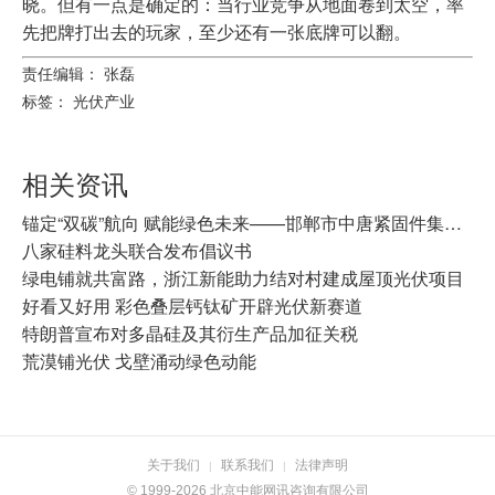
晓。但有一点是确定的：当行业竞争从地面卷到太空，率
先把牌打出去的玩家，至少还有一张底牌可以翻。
责任编辑： 张磊
标签：
光伏产业
相关资讯
锚定“双碳”航向 赋能绿色未来——邯郸市中唐紧固件集团有限公司以实干践行“双碳”战略
八家硅料龙头联合发布倡议书
绿电铺就共富路，浙江新能助力结对村建成屋顶光伏项目
好看又好用 彩色叠层钙钛矿开辟光伏新赛道
特朗普宣布对多晶硅及其衍生产品加征关税
荒漠铺光伏 戈壁涌动绿色动能
关于我们
联系我们
法律声明
|
|
© 1999-2026 北京中能网讯咨询有限公司