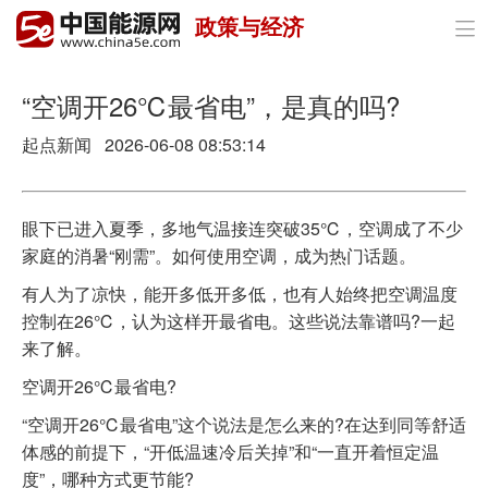
政策与经济

首页
政策与经济
“空调开26℃最省电”，是真的吗?
起点新闻 2026-06-08 08:53:14
油气
煤炭
眼下已进入夏季，多地气温接连突破35℃，空调成了不少
电力
家庭的消暑“刚需”。如何使用空调，成为热门话题。
有人为了凉快，能开多低开多低，也有人始终把空调温度
新能源
控制在26℃，认为这样开最省电。这些说法靠谱吗?一起
节能环保
来了解。
空调开26℃最省电?
分布式能源
“空调开26℃最省电”这个说法是怎么来的?在达到同等舒适
体感的前提下，“开低温速冷后关掉”和“一直开着恒定温
度”，哪种方式更节能?