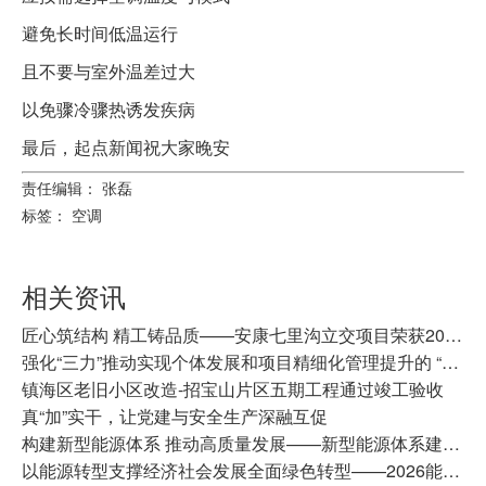
避免长时间低温运行
且不要与室外温差过大
以免骤冷骤热诱发疾病
最后，起点新闻祝大家晚安
责任编辑： 张磊
标签：
空调
相关资讯
匠心筑结构 精工铸品质——安康七里沟立交项目荣获2026年陕西省建筑业协会建筑优质结构工程奖
强化“三力”推动实现个体发展和项目精细化管理提升的 “双融双促”
镇海区老旧小区改造-招宝山片区五期工程通过竣工验收
真“加”实干，让党建与安全生产深融互促
构建新型能源体系 推动高质量发展——新型能源体系建设分论坛侧记
以能源转型支撑经济社会发展全面绿色转型——2026能源经济与碳达峰碳中和高质量发展论坛综述