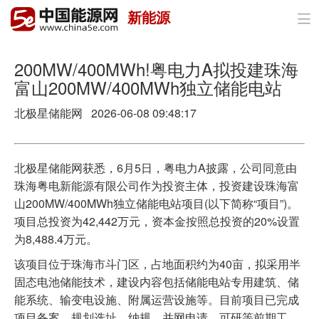
新能源

首页
政策与经济
200MW/400MWh!粤电力A拟投建珠海
富山200MW/400MWh独立储能电站
油气
北极星储能网 2026-06-08 09:48:17
煤炭
电力
北极星储能网获悉，6月5日，粤电力A披露，公司同意由
珠海粤电新能源有限公司作为投资主体，投资建设珠海富
新能源
山200MW/400MWh独立储能电站项目(以下简称“项目”)。
项目总投资为42,442万元，资本金按照总投资的20%设置
节能环保
为8,488.4万元。
分布式能源
该项目位于珠海市斗门区，占地面积约为40亩，拟采用半
固态电池储能技术，建设内容包括储能电站专用建筑、储
能系统、输变电设施、附属运营设施等。目前项目已完成
项目备案、规划选址、纳规、并网申请、可研等前期工