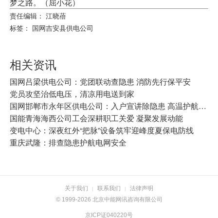
梦之路。（屈小花）
责任编辑： 江晓蓓
标签：
国网吉安县供电公司
相关资讯
国网吕梁供电公司：党团联动查隐患 消防先行保平安
党员攻坚治低电压，清凉用电送到家
国网邯郸市永年区供电公司：入户宣讲除隐患 高温护航保民安
国能青海海西公司工会深耕职工关爱 凝聚发展动能
变电中心：深夜红外“把脉”设备筑牢迎峰度夏保电防线
重庆武隆：排查隐患护航电网安全
关于我们
联系我们
法律声明
|
|
© 1999-2026 北京中能网讯咨询有限公司
京ICP证040220号