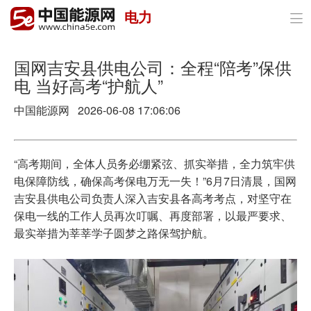
电力

首页
政策与经济
国网吉安县供电公司：全程“陪考”保供
电 当好高考“护航人”
油气
中国能源网
2026-06-08 17:06:06
煤炭
电力
“高考期间，全体人员务必绷紧弦、抓实举措，全力筑牢供
电保障防线，确保高考保电万无一失！”6月7日清晨，国网
新能源
吉安县供电公司负责人深入吉安县各高考考点，对坚守在
保电一线的工作人员再次叮嘱、再度部署，以最严要求、
节能环保
最实举措为莘莘学子圆梦之路保驾护航。
分布式能源