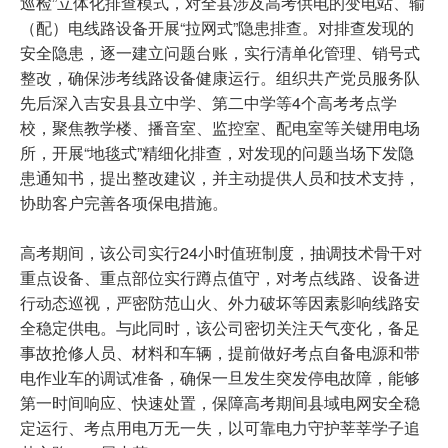
巡检”立体化排查模式，对全县涉及高考供电的变电站、输
（配）电线路设备开展“拉网式”隐患排查。对排查发现的
安全隐患，逐一建立问题台账，实行清单化管理、销号式
整改，确保涉考线路设备健康运行。组织共产党员服务队
先后深入吉安县县立中学、第二中学等4个高考考点学
校，聚焦教学楼、播音室、监控室、配电室等关键用电场
所，开展“地毯式”精细化排查，对发现的问题当场下发隐
患通知书，提出整改建议，并主动提供人员和技术支持，
协助客户完善各项保电措施。
高考期间，该公司实行24小时值班制度，抽调技术骨干对
重点设备、重点部位实行蹲点值守，对考点线路、设备进
行动态巡视，严密防范山火、外力破坏等因素影响线路安
全稳定供电。与此同时，该公司密切关注天气变化，备足
事故抢修人员、材料和车辆，提前做好考点自备电源和带
电作业车的调试准备，确保一旦发生突发停电故障，能够
第一时间响应、快速处置，保障高考期间县域电网安全稳
定运行、考点用电万无一失，以可靠电力守护莘莘学子追